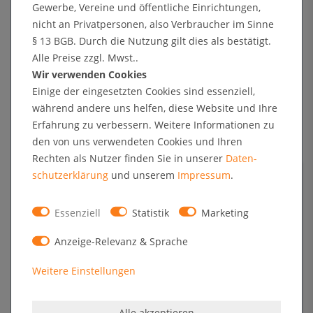
Gewerbe, Vereine und öffentliche Einrichtungen,
Winter-Gastro: So locken Sie Gäste ins
nicht an Privatpersonen, also Verbraucher im Sinne
Restaurant, wenn der Biergarten Pause
macht
§ 13 BGB. Durch die Nutzung gilt dies als bestätigt.
07 Jan, 2026
Alle Preise zzgl. Mwst..
Wir verwenden Cookies
Einige der eingesetzten Cookies sind essenziell,
Winter-Events perfekt in Szene gesetzt:
Warum die Zipper-Wall® Ihre erste Wahl ist
während andere uns helfen, diese Website und Ihre
13 Nov, 2025
Erfahrung zu verbessern. Weitere Informationen zu
den von uns verwendeten Cookies und Ihren
Rechten als Nutzer finden Sie in unserer
Daten­
Sichtbar durch die dunkle Jahreszeit: Warum
Leuchtrahmen LED jetzt unverzichtbar sind
schutz­erklärung
und unserem
Impressum
.
19 Sep, 2025
Essenziell
Statistik
Marketing
Kundenstopper für mehr Gäste im Biergarten
Anzeige-Relevanz & Sprache
03 Apr, 2025
Weitere Einstellungen
Alle akzeptieren