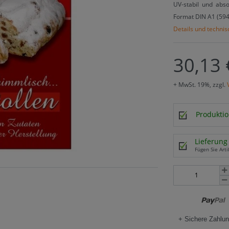
UV-stabil und abs
Format DIN A1 (59
Details und techni
30,13 
+ MwSt. 19%, zzgl.
Produktio
Lieferung 
Fügen Sie Arti
+ Sichere Zahlun