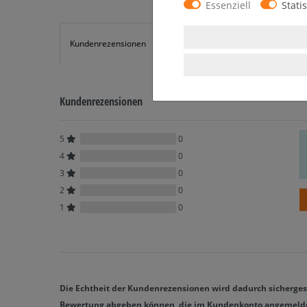
Essenziell
Statis
Kundenrezensionen
Angaben zur Produktsicherheit
Kundenrezensionen
5
0
4
0
3
0
2
0
1
0
Die Echtheit der Kundenrezensionen wird dadurch sichergeste
Bewertung abgeben können, die im Kundenkonto angemeldet 