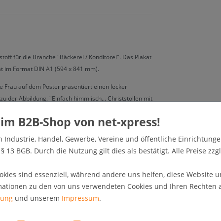
off für die Branche "Bäckerei / Konditorei". Das Plakat
kat im Format DIN A1 (594 x 841 mm).
ie Frau auf dem Poster präsentiert einen lecker
u der Abbildung, "Einfach himmlisch... Christstollen mit
n Industrie, Handel, Gewerbe, Vereine und öffentliche Einrichtunge
 13 BGB. Durch die Nutzung gilt dies als bestätigt. Alle Preise zzgl
okies sind essenziell, während andere uns helfen, diese Website u
mationen zu den von uns verwendeten Cookies und Ihren Rechten al
rung
und unserem
Impressum
.