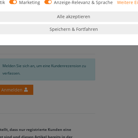
tik
Marketing
Anzeige-Relevanz & Sprache
Weitere E
Alle akzeptieren
Speichern & Fortfahren
Melden Sie sich an, um eine Kundenrezension zu
verfassen.
Anmelden
llt, dass nur registrierte Kunden eine
sind und diesen Artikel bereits in der