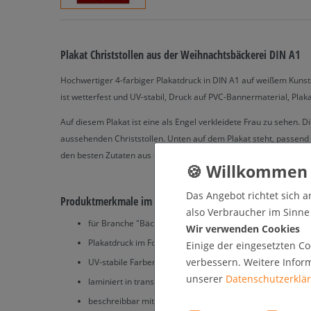
Plakat Christstollen aus der Weihnachtsbäckerei DIN A1
Hochwertiger 4-farbiger Plakatdruck in DIN A1 auf weißem Kunstst
ist wetterfest und UV-stabil, Druck auf PVC-Bannermaterial, Pla
Auf diesem Plakat ist eine als Engel verkleidete Frau zu sehen. D
aussehenden Christstollen. Unten auf dem Plakat steht, passend z
den besten Zutaten aus eigener Herstellung" geschrieben.
Das Angebot richtet sich a
Produktmerkmale im Überblick:
also Verbraucher im Sinne §
für Branche "Bäckerei / Konditorei"
Wir verwenden Cookies
Plakatdruck im Format DIN A1 (594 x 841 mm)
Einige der eingesetzten Co
verbessern. Weitere Infor
UV-stabile Farben für dauerhafte Qualität
unserer
Daten­schutz­erklä
laminiert in transparentem PVC
beschreibbar mit wasserlöslichen Stiften und abwischbar