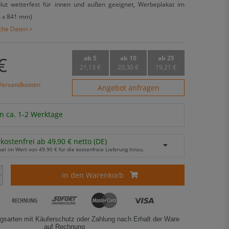
olut wetterfest für innen und außen geeignet, Werbeplakat im
4 x 841 mm)
sche Daten >
€
ab 5
ab 10
ab 25
21,13 €
20,30 €
19,21 €
Versandkosten
Angebot anfragen
n ca. 1-2 Werktage
kostenfrei ab 49,90 € netto (DE)
kel im Wert von 49.90 € für die kostenfreie Lieferung hinzu.
In den Warenkorb
gsarten mit Käuferschutz oder Zahlung nach Erhalt der Ware
auf Rechnung