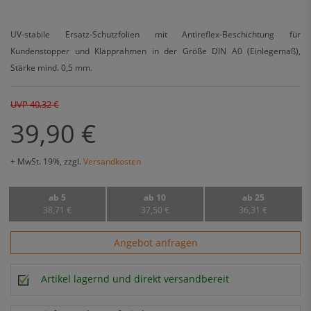
UV-stabile Ersatz-Schutzfolien mit Antireflex-Beschichtung für
Kundenstopper und Klapprahmen in der Größe DIN A0 (Einlegemaß),
Stärke mind. 0,5 mm.
UVP 40,32 €
39,90 €
+ MwSt. 19%, zzgl.
Versandkosten
ab 5
ab 10
ab 25
38,71 €
37,50 €
36,31 €
Angebot anfragen
Artikel lagernd und direkt versandbereit