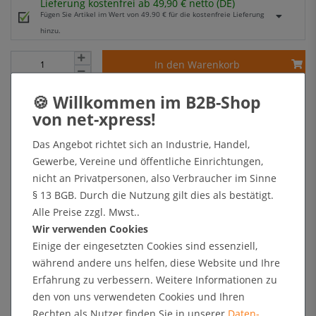
Lieferung kostenfrei ab 49,90 € netto (DE)
Fügen Sie Artikel im Wert von 49.90 € für die kostenfreie Lieferung
hinzu.
In den Warenkorb
+ Sichere Zahlungsarten mit Käuferschutz oder Zahlung nach Erhalt der Ware auf Rechnung
Das Angebot richtet sich an Industrie, Handel,
Gewerbe, Vereine und öffentliche Einrichtungen,
Kundenrezensionen
nicht an Privatpersonen, also Verbraucher im Sinne
§ 13 BGB. Durch die Nutzung gilt dies als bestätigt.
Alle Preise zzgl. Mwst..
Angaben zur Produktsicherheit
Wir verwenden Cookies
Einige der eingesetzten Cookies sind essenziell,
während andere uns helfen, diese Website und Ihre
Kundenrezensionen
Erfahrung zu verbessern. Weitere Informationen zu
den von uns verwendeten Cookies und Ihren
Rechten als Nutzer finden Sie in unserer
Daten­
5
0