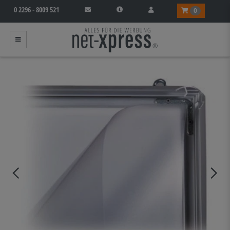
0 2296 - 8009 521
0