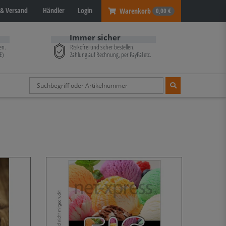
& Versand
Händler
Login
Warenkorb
0,00 €
Immer sicher
en.
Risikofrei und sicher bestellen.
E)
Zahlung auf Rechnung, per PayPal etc.