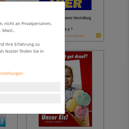
r
Plakat Eis aus eigener Herstellung
n, nicht an Privatpersonen,
36,18 € *
. Mwst..
* zzgl. MwSt. zzgl.
Versandkosten
nd Ihre Erfahrung zu
s Nutzer finden Sie in
instellungen