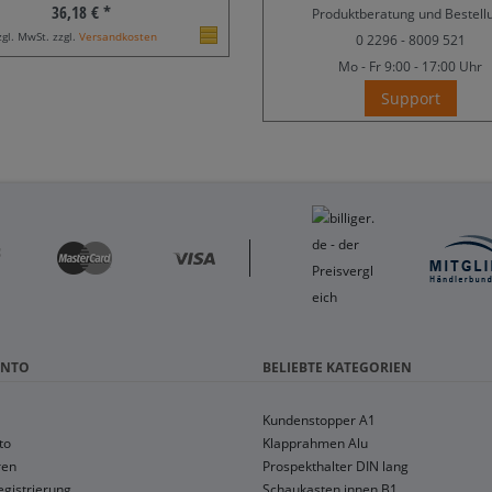
36,18 € *
Produktberatung und Bestell
zgl. MwSt. zzgl.
Versandkosten
0 2296 - 8009 521
Mo - Fr
9:00 - 17:00 Uhr
Support
ONTO
BELIEBTE KATEGORIEN
Kundenstopper A1
to
Klapprahmen Alu
ren
Prospekthalter DIN lang
gistrierung
Schaukasten innen B1