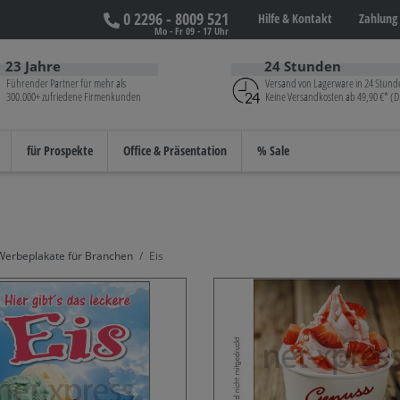
0 2296 - 8009 521
Hilfe &
Kontakt
Zahlung 
Mo - Fr 09 - 17 Uhr
23 Jahre
24 Stunden
Führender Partner für mehr als
Versand von Lagerware in 24 Stund
300.000+ zufriedene Firmenkunden
Keine Versandkosten ab 49,90 €* (D
für Prospekte
Office & Präsentation
% Sale
Werbeplakate für Branchen
Eis