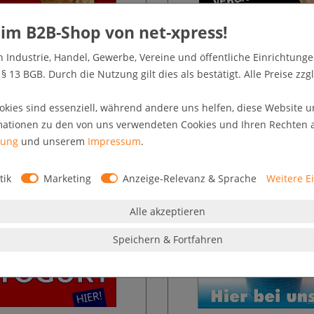
Eisposter für Kundenstopper
Eisplakat für Plakatstände
n Industrie, Handel, Gewerbe, Vereine und öffentliche Einrichtunge
36,18 € *
36,18 € *
 13 BGB. Durch die Nutzung gilt dies als bestätigt. Alle Preise zzgl
zgl. MwSt. zzgl.
Versandkosten
* zzgl. MwSt. zzgl.
Versandkosten
okies sind essenziell, während andere uns helfen, diese Website u
mationen zu den von uns verwendeten Cookies und Ihren Rechten al
rung
und unserem
Impressum
.
tik
Marketing
Anzeige-Relevanz & Sprache
Weitere E
Alle akzeptieren
Speichern & Fortfahren