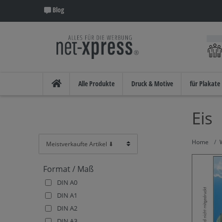
Blog
Alle Produkte
Druck & Motive
für Plakate
Eis
Format / Maß
DIN A0
DIN A1
DIN A2
DIN A3