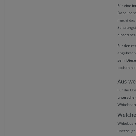
Für eine i
Dabei hand
macht das 
Schulungsb
einsatzbere
Für den r
angebrach
sein. Dies
optisch ni
Aus we
Für die Ob
unterschei
Whiteboard
Welche
Whiteboard
überzeugt, 