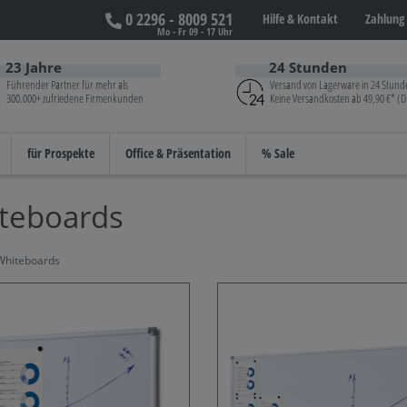
0 2296 - 8009 521
Hilfe &
Kontakt
Zahlung 
Mo - Fr 09 - 17 Uhr
23 Jahre
24 Stunden
Führender Partner für mehr als
Versand von Lagerware in 24 Stund
300.000+ zufriedene Firmenkunden
Keine Versandkosten ab 49,90 €* (D
für Prospekte
Office & Präsentation
% Sale
teboards
Whiteboards