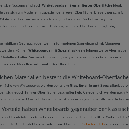
ntensive Nutzung sind auch
Whiteboards mit emaillierter Oberfläche
ideal.
elt es sich um Modelle mit speziell gehärteter Oberfläche. Diese Eigenschaft
Whiteboard extrem widerstandsfähig und kratzfest. Selbst bei täglichem
etrieb oder anderer intensiver Nutzung bleibt die Oberfläche langfristig
it.
egelmäßigen Gebrauch oder wenn Informationen überwiegend mit Magneten
t werden, können
Whiteboards mit Speziallack
eine lohnenswerte Alternative
e Modelle erhalten Sie bereits zu sehr günstigen Preisen und unterscheiden sich
cht von den Modellen mit emaillierter Oberfläche.
lchen Materialien besteht die Whiteboard-Oberfläche
erfläche von Whiteboards werden vor allem
Glas, Emaille und Speziallack
verwe
den sich jedoch in ihrer Oberflächenbeschaffenheit. Gelegentlich werden auch M
s von minderer Qualität, die den hohen Anforderungen im beruflichen Umfeld in 
 Vorteile haben Whiteboards gegenüber der klassisch
s und Kreidetafeln unterscheiden sich schon auf den ersten Blick. Während da
steht die Kreidetafel für rustikales Flair. Das macht
Schiefertafeln
zu einem belie