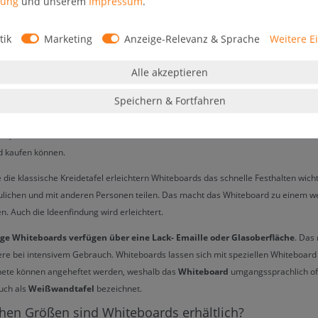
rung
und unserem
Impressum
.
bereichen und bestellen Sie Ihr Whiteboard günstig online.
Fragen zu unseren Whiteboards? Dann rufen Sie uns an unter 02296 / 8009 521
tik
Marketing
Anzeige-Relevanz & Sprache
Weitere E
n Sie sich
schriftlich an unseren Support
. Gern beraten wir Sie persönlich zu
ukten.
Alle akzeptieren
t ein Whiteboard?
Speichern & Fortfahren
oard ist eine moderne Alternative zur klassischen Kreidetafel. Es dient als
front
äle, Schulen und Universitäten
. Whiteboards sind in vielen Größen und Formate
d kaufen können.
 die klassische Kreidetafel erleichtern Whiteboards das schnelle Festhalten wicht
lichen und mit anderen Personen teilen. Das macht das Whiteboard zu einem wer
n. Auch die Ideenfindung wird erleichtert.
ge Whiteboards verfügen über eine Lack- Emaille oder Glasoberfläche
. Das
re bei intensivem Gebrauch. Whiteboards lassen sich mit speziellen Whiteboard
ete können angeheftet werden, weshalb das
Whiteboard
umgangssprachlich o
auch als
Weißwandtafel
bezeichnet.
chen Größen sind Whiteboards erhältlich?