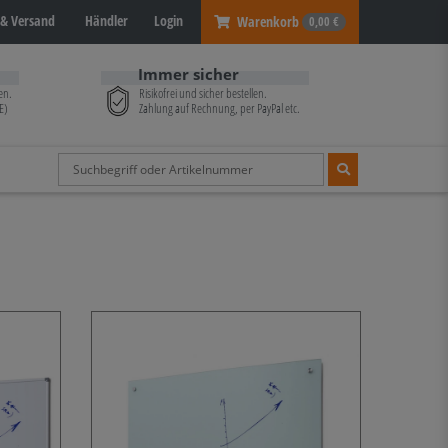
& Versand
Händler
Login
Warenkorb
0,00 €
Immer sicher
en.
Risikofrei und sicher bestellen.
E)
Zahlung auf Rechnung, per PayPal etc.