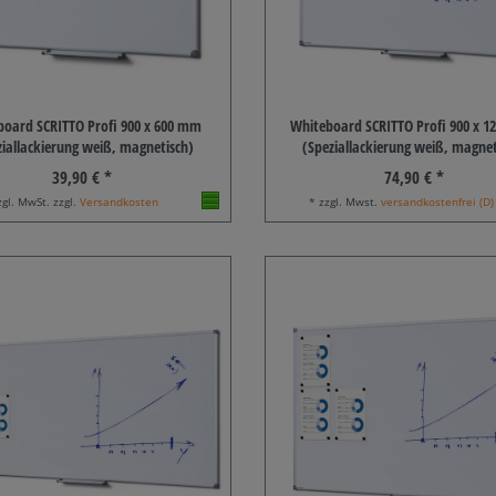
board SCRITTO Profi 900 x 600 mm
Whiteboard SCRITTO Profi 900 x 
ziallackierung weiß, magnetisch)
(Speziallackierung weiß, magnet
39,90 € *
74,90 € *
zgl. MwSt. zzgl.
Versandkosten
* zzgl. Mwst.
versandkostenfrei (D)