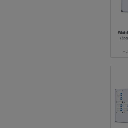
White
(Spe
* z