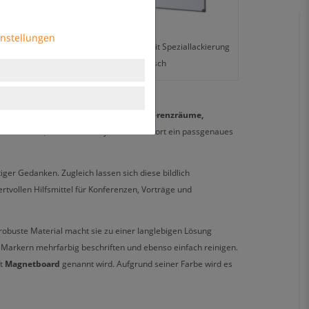
instellungen
Whiteboard 1000x1500mm mit Speziallackierung
und magnetisch
ale Präsentationstafel für Büros, Konferenzräume,
n erhältlich, sodass Sie für jeden Einsatzort ein passgenaues
iger Gedanken. Zugleich lassen sich diese bildlich
tvollen Hilfsmittel für Konferenzen, Vorträge und
 robuste Material macht sie zu einer langlebigen Lösung
 Markern mehrfarbig beschriften und ebenso einfach reinigen.
ft
Magnetboard
genannt wird. Aufgrund seiner Farbe wird es