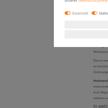
unserer
Daten­schutz­erklä
Anwendungs
Sie haben 
Essenziell
Statis
oder wende
allen Prod
Was is
Das Whiteb
Vortragss
Whiteboar
Ebenso wie
veranschau
Vorlesunge
Hochwerti
insbesonde
Auch Magn
teilweise 
In wel