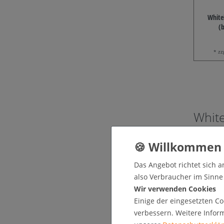
White
(
* zz
White
Das
White
Konferenzr
komplexen 
Das Angebot richtet sich a
halten Sie 
also Verbraucher im Sinne §
Wir verwenden Cookies
Bei net-xp
Einige der eingesetzten Co
Einsatzber
verbessern. Weitere Infor
und in Mi