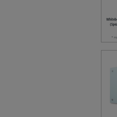
Whiteb
(Spe
* zz