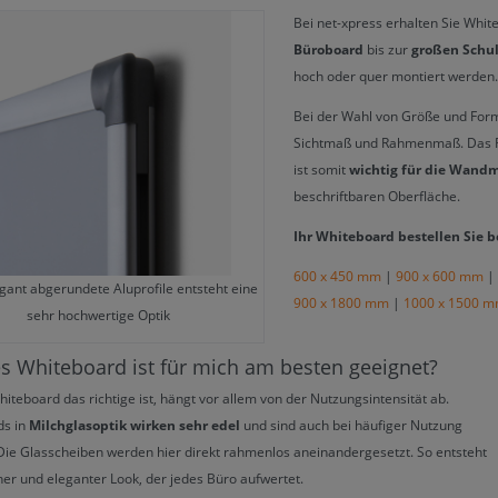
Bei net-xpress erhalten Sie Wh
Büroboard
bis zur
großen Schul
hoch oder quer montiert werden. D
Bei der Wahl von Größe und Form
Sichtmaß und Rahmenmaß. Das 
ist somit
wichtig für die Wand
beschriftbaren Oberfläche.
Ihr Whiteboard bestellen Sie 
600 x 450 mm
|
900 x 600 mm
|
gant abgerundete Aluprofile entsteht eine
900 x 1800 mm
|
1000 x 1500 
sehr hochwertige Optik
s Whiteboard ist für mich am besten geeignet?
iteboard das richtige ist, hängt vor allem von der Nutzungsintensität ab.
ds in
Milchglasoptik wirken sehr edel
und sind auch bei häufiger Nutzung
 Die Glasscheiben werden hier direkt rahmenlos aneinandergesetzt. So entsteht
er und eleganter Look, der jedes Büro aufwertet.