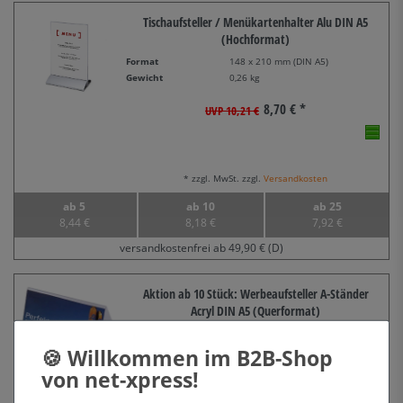
Tischaufsteller / Menükartenhalter Alu DIN A5
(Hochformat)
Format
148 x 210 mm (DIN A5)
Gewicht
0,26 kg
8,70 € *
UVP 10,21 €
* zzgl. MwSt. zzgl.
Versandkosten
ab 5
ab 10
ab 25
8,44 €
8,18 €
7,92 €
versandkostenfrei ab 49,90 € (D)
Aktion ab 10 Stück: Werbeaufsteller A-Ständer
Acryl DIN A5 (Querformat)
Format
210 x 148 mm (DIN A5 quer)
3,51 € *
UVP 4,41 €