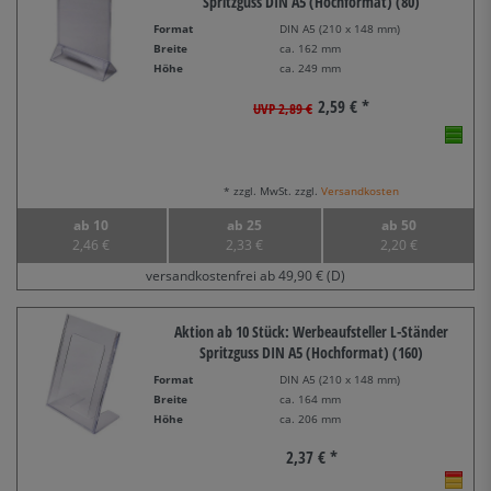
Spritzguss DIN A5 (Hochformat) (80)
Format
DIN A5 (210 x 148 mm)
Breite
ca. 162 mm
Höhe
ca. 249 mm
2,59 € *
UVP 2,89 €
* zzgl. MwSt. zzgl.
Versandkosten
ab 10
ab 25
ab 50
2,46 €
2,33 €
2,20 €
versandkostenfrei ab 49,90 € (D)
Aktion ab 10 Stück: Werbeaufsteller L-Ständer
Spritzguss DIN A5 (Hochformat) (160)
Format
DIN A5 (210 x 148 mm)
Breite
ca. 164 mm
Höhe
ca. 206 mm
2,37 € *