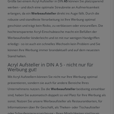
Größe bei einem Acryl Aufsteller in DIN
A5
können Sie platzsparend
werben - und doch eine optimale Streubreite an Aufmerksamkeit
erlangen, da ein
Werbeaufsteller
direkt ins Auge fällt. Durch die
robuste und standfeste Verarbeitung ist Ihre Werbung optimal
geschützt und trägt kein Risiko, zu verblassen oder einzureißen. Die
hochtransparente Acryl-Einschubtasche macht ein Befüllen der
Werbeaufsteller kinderleicht und ist mit nur wenigen Handgriffen
erledigt - so ist auch ein schnelles Wechseln kein Problem und Sie
können Ihre Werbung immer brandaktuell und auf dem neuesten
Stand halten.
Acryl Aufsteller in DIN A 5 - nicht nur für
Werbung gut!
Mit Acryl Aufstellern können Sie nicht nur Ihre Werbung optimal
präsentieren, sondern sie auch für andere Bereiche Ihres
Unternehmens nutzen. Da die
Werbeaufsteller
beidseitig einsehbar
sind, haben Sie automatisch doppelt so viel Platz für Ihre Werbung als
sonst. Nutzen Sie unsere Werbeaufsteller als Restaurantkarten, für
Informationen über Ihr Geschäft, als Theken- oder Tischaufsteller
oder Schaufensterauszeichnung - Ihren Möglichkeiten sind kaum