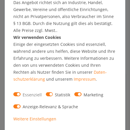
Das Angebot richtet sich an Industrie, Handel,
Gewerbe, Vereine und öffentliche Einrichtungen,
* zzgl. MwSt. zzgl.
Versandkosten
nicht an Privatpersonen, also Verbraucher im Sinne
ab 10
ab 25
ab 50
§ 13 BGB. Durch die Nutzung gilt dies als bestätigt.
3,34 €
3,16 €
2,98 €
Alle Preise zzgl. Mwst..
versandkostenfrei ab 49,90 € (D)
Wir verwenden Cookies
Einige der eingesetzten Cookies sind essenziell,
Aktion ab 10 Stück: Werbeaufsteller T-Ständer
während andere uns helfen, diese Website und Ihre
Acryl DIN A5 (Querformat)
Erfahrung zu verbessern. Weitere Informationen zu
Format
210 x 148 mm (DIN A5 quer)
den von uns verwendeten Cookies und Ihren
1,59 € *
UVP 1,95 €
Rechten als Nutzer finden Sie in unserer
Daten­
schutz­erklärung
und unserem
Impressum
.
* zzgl. MwSt. zzgl.
Versandkosten
Essenziell
Statistik
Marketing
ab 10
ab 25
ab 50
Anzeige-Relevanz & Sprache
1,51 €
1,43 €
1,35 €
versandkostenfrei ab 49,90 € (D)
Weitere Einstellungen
Aktion ab 10 Stück: Werbeaufsteller L-Ständer