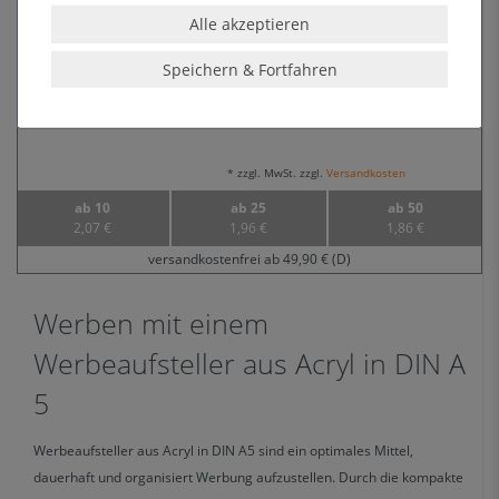
Acryl DIN A5 (Querformat)
Alle akzeptieren
Format
210 x 148 mm (DIN A5 quer)
Speichern & Fortfahren
2,18 € *
UVP 2,56 €
* zzgl. MwSt. zzgl.
Versandkosten
ab 10
ab 25
ab 50
2,07 €
1,96 €
1,86 €
versandkostenfrei ab 49,90 € (D)
Werben mit einem
Werbeaufsteller aus Acryl in DIN A
5
Werbeaufsteller aus Acryl in DIN A5 sind ein optimales Mittel,
dauerhaft und organisiert Werbung aufzustellen. Durch die kompakte