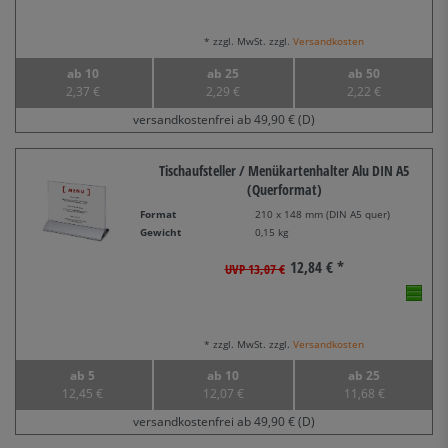
* zzgl. MwSt. zzgl.
Versandkosten
ab 10
ab 25
ab 50
2,37 €
2,29 €
2,22 €
versandkostenfrei ab 49,90 € (D)
Tischaufsteller / Menükartenhalter Alu DIN A5
(Querformat)
Format
210 x 148 mm (DIN A5 quer)
Gewicht
0,15 kg
12,84 € *
UVP 13,07 €
* zzgl. MwSt. zzgl.
Versandkosten
ab 5
ab 10
ab 25
12,45 €
12,07 €
11,68 €
versandkostenfrei ab 49,90 € (D)