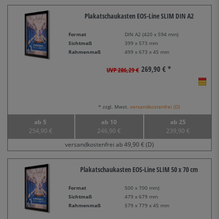
Plakatschaukasten EOS-Line SLIM DIN A2
Format
DIN A2 (420 x 594 mm)
Sichtmaß
399 x 573 mm
Rahmenmaß
499 x 673 x 45 mm
269,90 € *
UVP 286,29 €
* zzgl. Mwst.
versandkostenfrei (D)
ab 5
ab 10
ab 25
254,90 €
246,90 €
239,90 €
versandkostenfrei ab 49,90 € (D)
Plakatschaukasten EOS-Line SLIM 50 x 70 cm
Format
500 x 700 mm)
Sichtmaß
479 x 679 mm
Rahmenmaß
579 x 779 x 45 mm