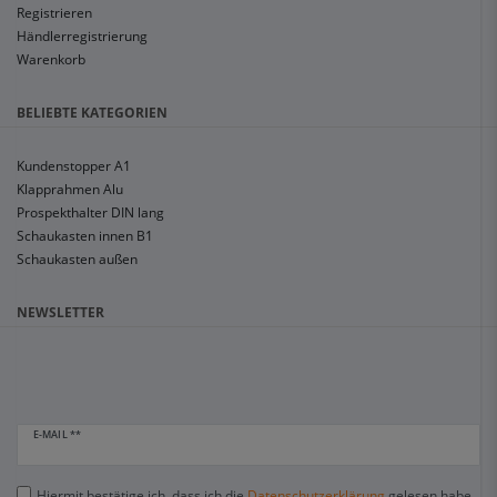
Registrieren
Händlerregistrierung
Warenkorb
BELIEBTE KATEGORIEN
Kundenstopper A1
Klapprahmen Alu
Prospekthalter DIN lang
Schaukasten innen B1
Schaukasten außen
NEWSLETTER
E-MAIL **
Hiermit bestätige ich, dass ich die
Daten­schutz­erklärung
gelesen habe.