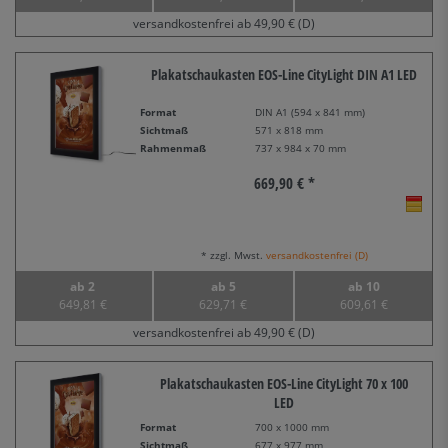
versandkostenfrei ab 49,90 € (D)
Plakatschaukasten EOS-Line CityLight DIN A1 LED
Format
DIN A1 (594 x 841 mm)
Sichtmaß
571 x 818 mm
Rahmenmaß
737 x 984 x 70 mm
669,90 € *
* zzgl. Mwst.
versandkostenfrei (D)
ab 2
ab 5
ab 10
649,81 €
629,71 €
609,61 €
versandkostenfrei ab 49,90 € (D)
Plakatschaukasten EOS-Line CityLight 70 x 100
LED
Format
700 x 1000 mm
Sichtmaß
677 x 977 mm