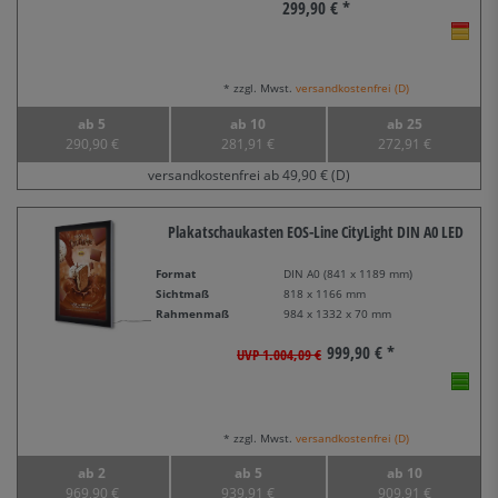
299,90 € *
* zzgl. Mwst.
versandkostenfrei (D)
ab 5
ab 10
ab 25
290,90 €
281,91 €
272,91 €
versandkostenfrei ab 49,90 € (D)
Plakatschaukasten EOS-Line CityLight DIN A0 LED
Format
DIN A0 (841 x 1189 mm)
Sichtmaß
818 x 1166 mm
Rahmenmaß
984 x 1332 x 70 mm
999,90 € *
UVP 1.004,09 €
* zzgl. Mwst.
versandkostenfrei (D)
ab 2
ab 5
ab 10
969,90 €
939,91 €
909,91 €