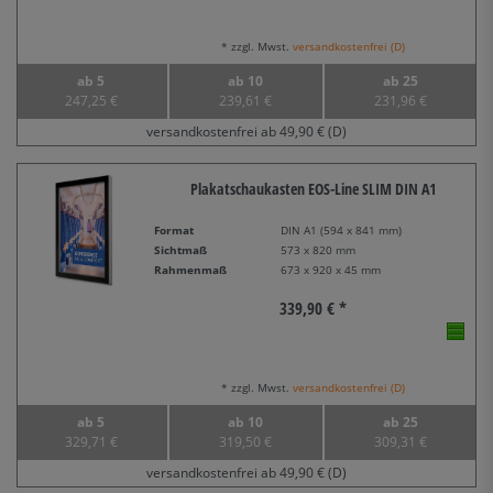
* zzgl. Mwst.
versandkostenfrei (D)
ab 5
ab 10
ab 25
247,25 €
239,61 €
231,96 €
versandkostenfrei ab 49,90 € (D)
Plakatschaukasten EOS-Line SLIM DIN A1
Format
DIN A1 (594 x 841 mm)
Sichtmaß
573 x 820 mm
Rahmenmaß
673 x 920 x 45 mm
339,90 € *
* zzgl. Mwst.
versandkostenfrei (D)
ab 5
ab 10
ab 25
329,71 €
319,50 €
309,31 €
versandkostenfrei ab 49,90 € (D)