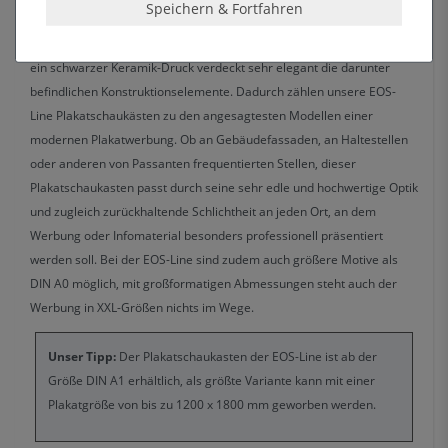
Speichern & Fortfahren
dem Plakatschaukasten der EOS-Line im Vordergrund. Die
Frontscheibe wirkt rahmenlos, da sie bis an die Außenkanten reicht,
ein schwarzer Keramik-Druck verdeckt sehr elegant die darunter
befindlichen Konstruktionselemente. Dadurch zählen unsere EOS-
Line Plakatschaukästen zu den angesagtesten Modellen einer
modernen Plakatwerbung. Ob an Gebäudefassaden, an Haltestellen
oder anderen von Passanten frequentierten Stellen, dieser
Plakatschaukasten passt durch seine sehr edle und hochwertige Optik
und zugleich zurückhaltende Schlichtheit an jeden Ort, an dem
Werbung oder Infomaterial besonders professionell präsentiert
werden soll. Bei der EOS-Line sind zudem auch größere Motive als
DIN A0 möglich, mit großformatigen Abmessungen steht auch der
Werbung in XXL-Größen nichts im Wege.
Unser Tipp:
Der Plakatschaukasten der EOS-Line ist ab der
Größe DIN A1 erhältlich, als größte Variante kann mit einer
Plakatgröße von bis zu 1200 x 1800 mm geworben werden.