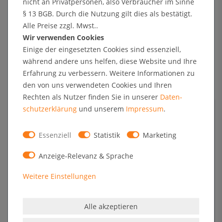
nicht an Privatpersonen, also Verbraucher im Sinne
LED-Beleuchtung
§ 13 BGB. Durch die Nutzung gilt dies als bestätigt.
Alle Preise zzgl. Mwst..
Wir verwenden Cookies
Plakatschaukästen
sind aus dem modernen Stadtbild nicht mehr
Einige der eingesetzten Cookies sind essenziell,
wegzudenken. Ein besonderer Hingucker ist dabei unser
während andere uns helfen, diese Website und Ihre
Plakatschaukasten der EOS-Line, welcher nicht nur durch Design und
Erfahrung zu verbessern. Weitere Informationen zu
Größe überzeugt. Durch die optionale moderne und sparsame LED-
den von uns verwendeten Cookies und Ihren
Beleuchtung ist Ihre Werbung rund um die Uhr von Weitem sichtbar.
Rechten als Nutzer finden Sie in unserer
Daten­
Die Frontscheibe besteht aus 4mm starkem ESG-Sicherheitsglas, der
schutz­erklärung
und unserem
Impressum
.
schwarze Keramik-Druck sorgt für eine atemberaubende Optik. Die
rahmenlose Ganzglasfront zieht alle Blicke auf sich. Der
Plakatschaukasten der EOS-Line ist IP56 zertifiziert und ist dadurch
Essenziell
Statistik
Marketing
besonders geschützt vor Staub und Wasser. Der Plakatschaukasten
Anzeige-Relevanz & Sprache
verfügt über eine Metallrückwand sowie Posterklemmleisten an der
Ober- und Unterseite für einen einfachen und schnellen
Weitere Einstellungen
Motivwechsel.
Rahmenlose Ganzglasfront mit schwarzem
Keramik-Druck
Alle akzeptieren
Neben Funktionalität und Qualität steht das hochwertige Design bei