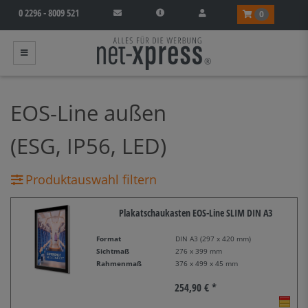
0 2296 - 8009 521
0
EOS-Line außen
(ESG, IP56, LED)
Produktauswahl filtern
Plakatschaukasten EOS-Line SLIM DIN A3
Format
DIN A3 (297 x 420 mm)
Sichtmaß
276 x 399 mm
Rahmenmaß
376 x 499 x 45 mm
254,90 € *