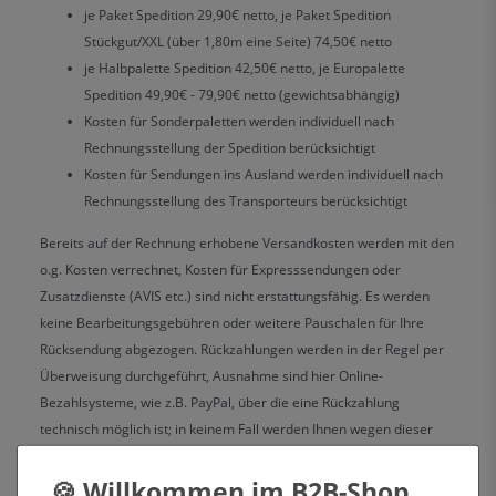
je Paket Spedition 29,90€ netto, je Paket Spedition
Stückgut/XXL (über 1,80m eine Seite) 74,50€ netto
je Halbpalette Spedition 42,50€ netto, je Europalette
Spedition 49,90€ - 79,90€ netto (gewichtsabhängig)
Kosten für Sonderpaletten werden individuell nach
Rechnungsstellung der Spedition berücksichtigt
Kosten für Sendungen ins Ausland werden individuell nach
Rechnungsstellung des Transporteurs berücksichtigt
Bereits auf der Rechnung erhobene Versandkosten werden mit den
o.g. Kosten verrechnet, Kosten für Expresssendungen oder
Zusatzdienste (AVIS etc.) sind nicht erstattungsfähig. Es werden
keine Bearbeitungsgebühren oder weitere Pauschalen für Ihre
Rücksendung abgezogen. Rückzahlungen werden in der Regel per
Überweisung durchgeführt, Ausnahme sind hier Online-
Bezahlsysteme, wie z.B. PayPal, über die eine Rückzahlung
technisch möglich ist; in keinem Fall werden Ihnen wegen dieser
Rückzahlung Entgelte berechnet. Wir können die Rückzahlung
verweigern, bis wir die Waren wieder in neuwertigem Zustand