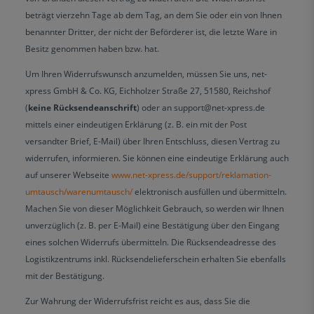
beträgt vierzehn Tage ab dem Tag, an dem Sie oder ein von Ihnen
benannter Dritter, der nicht der Beförderer ist, die letzte Ware in
Besitz genommen haben bzw. hat.
Um Ihren Widerrufswunsch anzumelden, müssen Sie uns, net-
xpress GmbH & Co. KG, Eichholzer Straße 27, 51580, Reichshof
(
keine Rücksendeanschrift
) oder an support@net-xpress.de
mittels einer eindeutigen Erklärung (z. B. ein mit der Post
versandter Brief, E-Mail) über Ihren Entschluss, diesen Vertrag zu
widerrufen, informieren. Sie können eine eindeutige Erklärung auch
auf unserer Webseite
www.net-xpress.de/support/reklamation-
umtausch/warenumtausch/
elektronisch ausfüllen und übermitteln.
Machen Sie von dieser Möglichkeit Gebrauch, so werden wir Ihnen
unverzüglich (z. B. per E-Mail) eine Bestätigung über den Eingang
eines solchen Widerrufs übermitteln. Die Rücksendeadresse des
Logistikzentrums inkl. Rücksendelieferschein erhalten Sie ebenfalls
mit der Bestätigung.
Zur Wahrung der Widerrufsfrist reicht es aus, dass Sie die