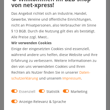
zurückerhalten haben und eine Warenprüfung in einem
zumutbaren Zeitraum stattfinden konnte. Bei Warenlieferungen, zu
Das Angebot richtet sich an Industrie, Handel,
denen noch keine Zahlung erfolgte (z.B. Lieferung auf Rechnung),
Gewerbe, Vereine und öffentliche Einrichtungen,
wird Ihnen eine Gutschrift abzgl. o.g. Zusatzleistungen ausgestellt
nicht an Privatpersonen, also Verbraucher im Sinne
und per eMail versendet, die mit dem offenen Betrag verrechnet
§ 13 BGB. Durch die Nutzung gilt dies als bestätigt.
werden kann.
Alle Preise zzgl. Mwst..
Sie haben die Waren unverzüglich und in jedem Fall spätestens
Wir verwenden Cookies
binnen vierzehn Tagen ab dem Tag, an dem Sie uns über den
Einige der eingesetzten Cookies sind essenziell,
Widerruf dieses Vertrags unterrichten, per UPS an uns
während andere uns helfen, diese Website und Ihre
zurückzusenden. Sie tragen die unmittelbaren Kosten der
Erfahrung zu verbessern. Weitere Informationen zu
Rücksendung der Waren. Waren, die aufgrund ihrer Beschaffenheit
den von uns verwendeten Cookies und Ihren
nicht als Paket zurückgesandt werden können, müssen per
Rechten als Nutzer finden Sie in unserer
Daten­
Spedition zurückgesendet werden. Die Rücksendung von Waren
schutz­erklärung
und unserem
Impressum
.
muss auf dem gleichen Wege erfolgen, wie Sie diese erhalten
haben (UPS oder Spedition), da es sich überwiegend um
Essenziell
Statistik
Marketing
empfindliche Artikel handelt, die bei einer regulären
paketdienstüblichen Bandsortierung einem erhöhten
Anzeige-Relevanz & Sprache
Schadensrisiko ausgesetzt wären. Im Einzelfall und bei tauglicher