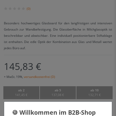
(0)
Besonders hochwertiges Glasboard für den langfristigen und intensiven
Gebrauch zur Wandbefestigung. Die Glasoberfläche in Milchglasoptik ist
beschreibbar und abwischbar. Eine individuell positionierbare Stiftablage
ist enthalten. Die edle Optik der Kombination aus Glas und Metall wertet
jedes Büro auf.
145,83 €
+ MwSt. 19%,
versandkostenfrei (D)
ab 2
ab 5
ab 10
141,45 €
137,08 €
132,71 €
Angebot anfragen