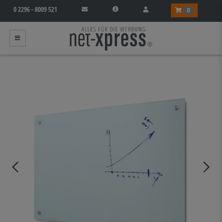
0 2296 - 8009 521
0