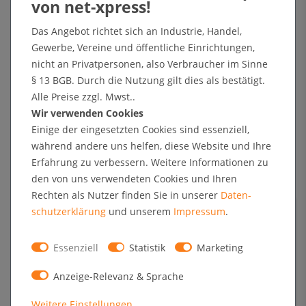
Artikel lagernd und direkt versandbereit
Das Angebot richtet sich an Industrie, Handel,
Gewerbe, Vereine und öffentliche Einrichtungen,
Lieferung kostenfrei (DE)
nicht an Privatpersonen, also Verbraucher im Sinne
§ 13 BGB. Durch die Nutzung gilt dies als bestätigt.
In den Warenkorb
Alle Preise zzgl. Mwst..
Wir verwenden Cookies
Einige der eingesetzten Cookies sind essenziell,
während andere uns helfen, diese Website und Ihre
+ Sichere Zahlungsarten mit Käuferschutz oder Zahlung nach Erhalt der Ware auf Rechnung
Erfahrung zu verbessern. Weitere Informationen zu
den von uns verwendeten Cookies und Ihren
Rechten als Nutzer finden Sie in unserer
Daten­
Technische Daten
schutz­erklärung
und unserem
Impressum
.
Kundenrezensionen
Essenziell
Statistik
Marketing
Anzeige-Relevanz & Sprache
Angaben zur Produktsicherheit
Weitere Einstellungen