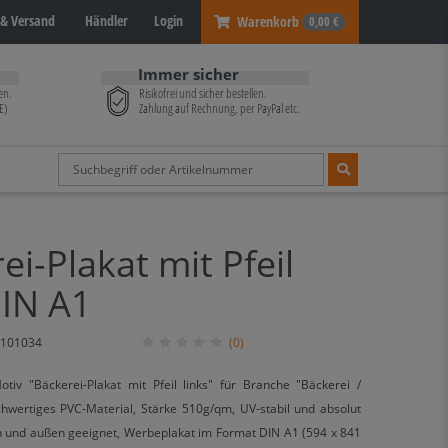
& Versand
Händler
Login
Warenkorb
0,00 €
Immer sicher
en.
Risikofrei und sicher bestellen.
E)
Zahlung auf Rechnung, per PayPal etc.
ei-Plakat mit Pfeil
DIN A1
101034
(0)
otiv "Bäckerei-Plakat mit Pfeil links" für Branche "Bäckerei /
chwertiges PVC-Material, Stärke 510g/qm, UV-stabil und absolut
en und außen geeignet, Werbeplakat im Format DIN A1 (594 x 841