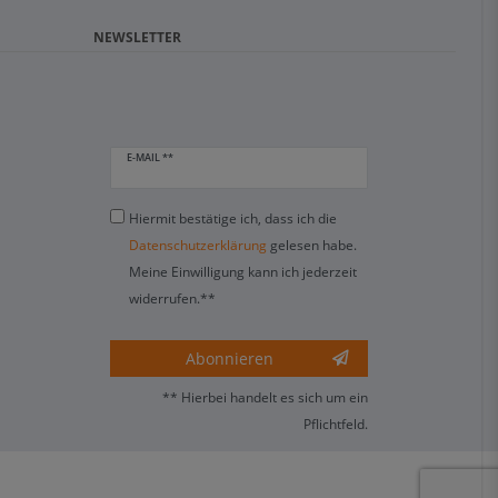
NEWSLETTER
E-MAIL **
Hiermit bestätige ich, dass ich die
Daten­schutz­erklärung
gelesen habe.
Meine Einwilligung kann ich jederzeit
widerrufen.**
Abonnieren
** Hierbei handelt es sich um ein
Pflichtfeld.