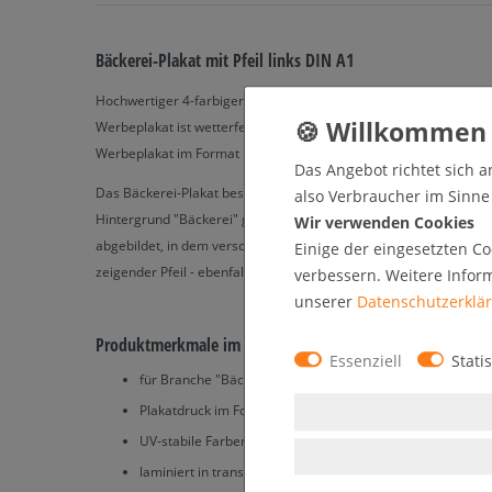
Bäckerei-Plakat mit Pfeil links DIN A1
Hochwertiger 4-farbiger Plakatdruck in DIN A1 auf weißem Kunstst
Werbeplakat ist wetterfest und UV-stabil für innen und außen ge
Werbeplakat im Format DIN A1 (594 x 841 mm)..
Das Angebot richtet sich a
Das Bäckerei-Plakat besteht aus drei Teilen. Ganz oben steht in
also Verbraucher im Sinne §
Hintergrund "Bäckerei" geschrieben. Der mittlere Teil nimmt den 
Wir verwenden Cookies
abgebildet, in dem verschiedene Arten von Brötchen liegen. Unten
Einige der eingesetzten Co
zeigender Pfeil - ebenfalls auf rotem Hintergrund - dargestellt, de
verbessern. Weitere Infor
unserer
Daten­schutz­erklä
Produktmerkmale im Überblick:
Essenziell
Statis
für Branche "Bäckerei / Konditorei"
Plakatdruck im Format DIN A1 (594 x 841 mm)
UV-stabile Farben für dauerhafte Qualität
laminiert in transparentem PVC