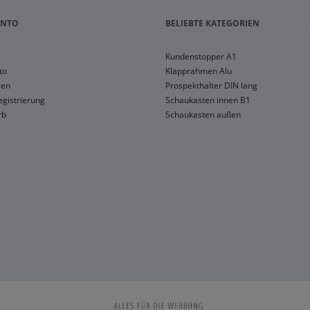
ONTO
BELIEBTE KATEGORIEN
Kundenstopper A1
to
Klapprahmen Alu
ren
Prospekthalter DIN lang
gistrierung
Schaukasten innen B1
rb
Schaukasten außen