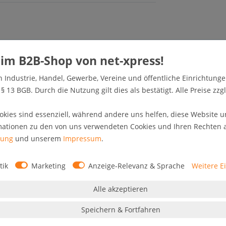
off für die Branche "Bäckerei / Konditorei". Das
eignet, hochwertiges PVC-Material, Stärke 510g/qm,
n Industrie, Handel, Gewerbe, Vereine und öffentliche Einrichtunge
 großen, fetten, weißen Buchstaben auf rotem
 13 BGB. Durch die Nutzung gilt dies als bestätigt. Alle Preise zzgl
größten Platz auf dem Plakat ein. Dort ist ein Korb
 auf dem Poster ist dann ein großer, nach links
okies sind essenziell, während andere uns helfen, diese Website u
r auf die Bäckerei zeigen soll.
mationen zu den von uns verwendeten Cookies und Ihren Rechten al
rung
und unserem
Impressum
.
tik
Marketing
Anzeige-Relevanz & Sprache
Weitere E
Alle akzeptieren
Speichern & Fortfahren