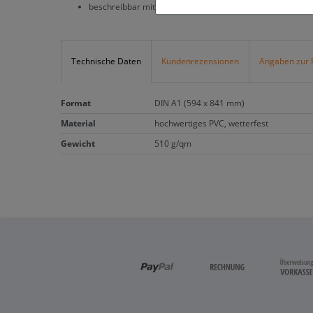
beschreibbar mit wasserlöslichen Stiften und abwischbar
Technische Daten
Kundenrezensionen
Angaben zur 
Format
DIN A1 (594 x 841 mm)
Material
hochwertiges PVC, wetterfest
Gewicht
510 g/qm