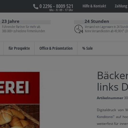
0 2296 - 8009 521
Hilfe &
Kontakt
Zahlung 
Mo - Fr 09 - 17 Uhr
23 Jahre
24 Stunden
Führender Partner für mehr als
Versand von Lagerware in 24 Stund
300.000+ zufriedene Firmenkunden
Keine Versandkosten ab 49,90 €* (D
für Prospekte
Office & Präsentation
% Sale
Bäcker
links 
Artikelnummer
30
Digitaldruck von M
Konditorei" auf ho
wetterfest für inn