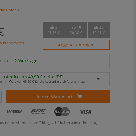
sche Daten >
€
ab 5
ab 10
ab 25
21,13 €
20,30 €
19,21 €
Versandkosten
Angebot anfragen
n ca. 1-2 Werktage
kostenfrei ab 49,90 € netto (DE)
kel im Wert von 49.90 € für die kostenfreie Lieferung hinzu.
In den Warenkorb
ungsarten mit Käuferschutz oder Zahlung nach Erhalt der Ware auf Rechnung