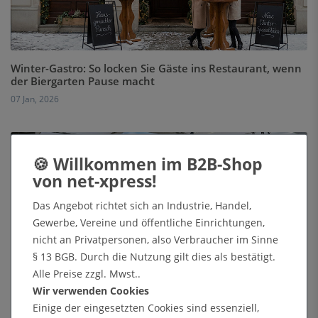
Winter-Gastro: So locken Sie Gäste ins Restaurant, wenn
der Biergarten Pause macht
07 Jan, 2026
Das Angebot richtet sich an Industrie, Handel,
Gewerbe, Vereine und öffentliche Einrichtungen,
nicht an Privatpersonen, also Verbraucher im Sinne
Winter-Events perfekt in Szene gesetzt: Warum die
Zipper-Wall® Ihre erste Wahl ist
§ 13 BGB. Durch die Nutzung gilt dies als bestätigt.
Alle Preise zzgl. Mwst..
13 Nov, 2025
Wir verwenden Cookies
Einige der eingesetzten Cookies sind essenziell,