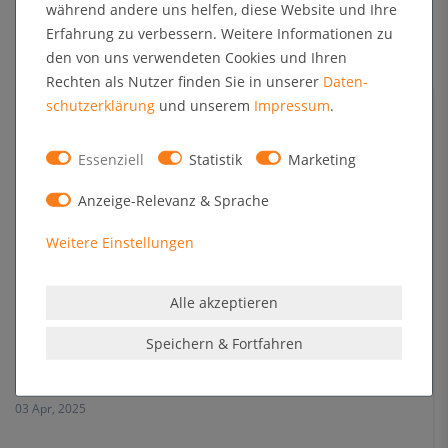
während andere uns helfen, diese Website und Ihre
Erfahrung zu verbessern. Weitere Informationen zu
den von uns verwendeten Cookies und Ihren
Rechten als Nutzer finden Sie in unserer
Daten­
schutz­erklärung
und unserem
Impressum
.
Sichtbar durch die dunkle Jahreszeit: Warum
Leuchtrahmen LED jetzt unverzichtbar sind
Essenziell
Statistik
Marketing
19 Sep, 2025
Anzeige-Relevanz & Sprache
Weitere Einstellungen
Alle akzeptieren
Speichern & Fortfahren
Kundenstopper für mehr Gäste im Biergarten
03 Apr, 2025