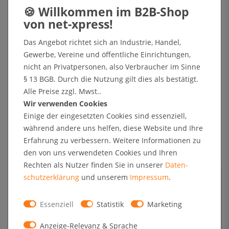
Das Angebot richtet sich an Industrie, Handel,
Gewerbe, Vereine und öffentliche Einrichtungen,
nicht an Privatpersonen, also Verbraucher im Sinne
§ 13 BGB. Durch die Nutzung gilt dies als bestätigt.
Sichtbar durch die dunkle Jahreszeit: Warum
Alle Preise zzgl. Mwst..
Leuchtrahmen LED jetzt unverzichtbar sind
Wir verwenden Cookies
19 Sep, 2025
Einige der eingesetzten Cookies sind essenziell,
während andere uns helfen, diese Website und Ihre
Erfahrung zu verbessern. Weitere Informationen zu
den von uns verwendeten Cookies und Ihren
Rechten als Nutzer finden Sie in unserer
Daten­
schutz­erklärung
und unserem
Impressum
.
Essenziell
Statistik
Marketing
Kundenstopper für mehr Gäste im Biergarten
Anzeige-Relevanz & Sprache
03 Apr, 2025