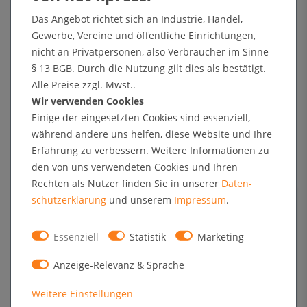
Winter-Gastro: So locken Sie Gäste ins Restaurant, wenn
Das Angebot richtet sich an Industrie, Handel,
der Biergarten Pause macht
Gewerbe, Vereine und öffentliche Einrichtungen,
07 Jan, 2026
nicht an Privatpersonen, also Verbraucher im Sinne
§ 13 BGB. Durch die Nutzung gilt dies als bestätigt.
Alle Preise zzgl. Mwst..
Wir verwenden Cookies
Einige der eingesetzten Cookies sind essenziell,
während andere uns helfen, diese Website und Ihre
Erfahrung zu verbessern. Weitere Informationen zu
den von uns verwendeten Cookies und Ihren
Winter-Events perfekt in Szene gesetzt: Warum die
Rechten als Nutzer finden Sie in unserer
Daten­
Zipper-Wall® Ihre erste Wahl ist
schutz­erklärung
und unserem
Impressum
.
13 Nov, 2025
Essenziell
Statistik
Marketing
Anzeige-Relevanz & Sprache
Weitere Einstellungen