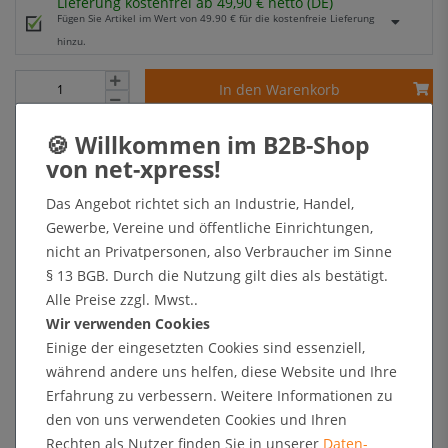
Lieferung kostenfrei ab 49,90 € netto (DE)
Fügen Sie Artikel im Wert von 49.90 € für die kostenfreie Lieferung
hinzu.
In den Warenkorb
+ Sichere Zahlungsarten mit Käuferschutz oder Zahlung nach Erhalt der Ware auf Rechnung
Das Angebot richtet sich an Industrie, Handel,
Gewerbe, Vereine und öffentliche Einrichtungen,
Kundenrezensionen
nicht an Privatpersonen, also Verbraucher im Sinne
§ 13 BGB. Durch die Nutzung gilt dies als bestätigt.
Alle Preise zzgl. Mwst..
Angaben zur Produktsicherheit
Wir verwenden Cookies
Einige der eingesetzten Cookies sind essenziell,
während andere uns helfen, diese Website und Ihre
Kundenrezensionen
Erfahrung zu verbessern. Weitere Informationen zu
den von uns verwendeten Cookies und Ihren
Rechten als Nutzer finden Sie in unserer
Daten­
5
0