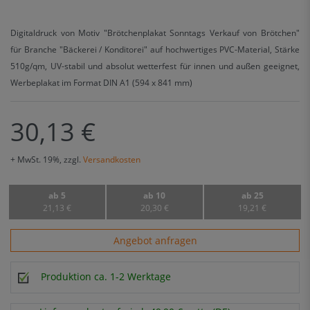
Digitaldruck von Motiv "Brötchenplakat Sonntags Verkauf von Brötchen"
für Branche "Bäckerei / Konditorei" auf hochwertiges PVC-Material, Stärke
510g/qm, UV-stabil und absolut wetterfest für innen und außen geeignet,
Werbeplakat im Format DIN A1 (594 x 841 mm)
30,13 €
+ MwSt. 19%, zzgl.
Versandkosten
ab 5
ab 10
ab 25
21,13 €
20,30 €
19,21 €
Angebot anfragen
Produktion ca. 1-2 Werktage