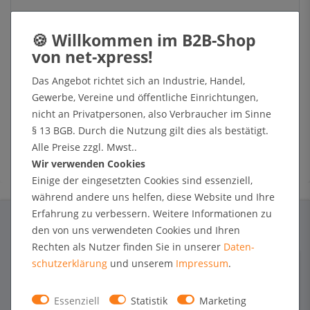
Das Angebot richtet sich an Industrie, Handel,
Gewerbe, Vereine und öffentliche Einrichtungen,
* Hierbei handelt es sich um ein Pflichtfeld.
nicht an Privatpersonen, also Verbraucher im Sinne
Kopie an mich
§ 13 BGB. Durch die Nutzung gilt dies als bestätigt.
Hiermit bestätige ich, dass ich die
Daten­schutz­erklärung
gelesen habe.
Alle Preise zzgl. Mwst..
Wir verwenden Cookies
Anfrage senden
Einige der eingesetzten Cookies sind essenziell,
während andere uns helfen, diese Website und Ihre
Erfahrung zu verbessern. Weitere Informationen zu
den von uns verwendeten Cookies und Ihren
Rechten als Nutzer finden Sie in unserer
Daten­
schutz­erklärung
und unserem
Impressum
.
Essenziell
Statistik
Marketing