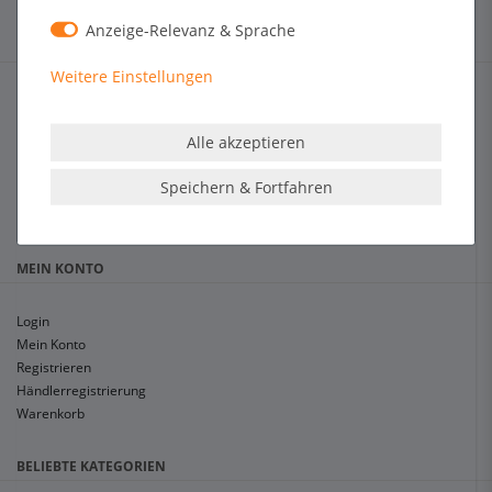
Anzeige-Relevanz & Sprache
SERVICE & BERATUNG
Weitere Einstellungen
Hilfe & Kontakt
Zahlungsarten
Alle akzeptieren
Versandarten & -kosten
Widerrufsrecht
Speichern & Fortfahren
Glossar
Blog
MEIN KONTO
Login
Mein Konto
Registrieren
Händlerregistrierung
Warenkorb
BELIEBTE KATEGORIEN