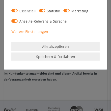
2
0
1
0
Essenziell
Statistik
Marketing
Anzeige-Relevanz & Sprache
Melden Sie sich an, um eine Kundenrezension zu verfassen.
Weitere Einstellungen
Anmelden
Alle akzeptieren
Speichern & Fortfahren
Die Echtheit der Kundenrezensionen wird dadurch sichergestellt,
dass nur registrierte Kunden eine Bewertung abgeben können, die
im Kundenkonto angemeldet sind und diesen Artikel bereits in
der Vergangenheit erworben haben.