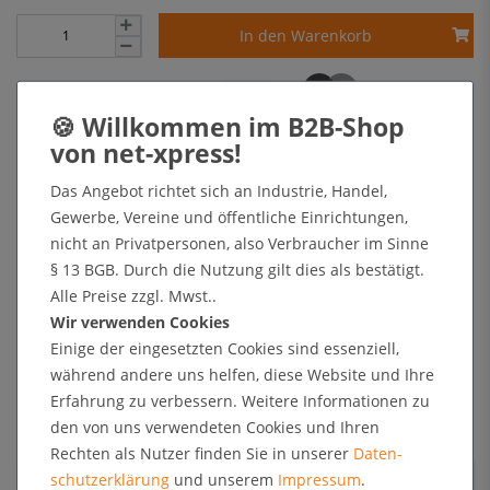
In den Warenkorb
+ Sichere Zahlungsarten mit Käuferschutz oder Zahlung nach Erhalt der Ware auf Rechnung
Das Angebot richtet sich an Industrie, Handel,
Kundenrezensionen
Gewerbe, Vereine und öffentliche Einrichtungen,
nicht an Privatpersonen, also Verbraucher im Sinne
§ 13 BGB. Durch die Nutzung gilt dies als bestätigt.
Angaben zur Produktsicherheit
Alle Preise zzgl. Mwst..
Wir verwenden Cookies
Einige der eingesetzten Cookies sind essenziell,
Kundenrezensionen
während andere uns helfen, diese Website und Ihre
Erfahrung zu verbessern. Weitere Informationen zu
5
0
den von uns verwendeten Cookies und Ihren
4
0
Rechten als Nutzer finden Sie in unserer
Daten­
3
0
schutz­erklärung
und unserem
Impressum
.