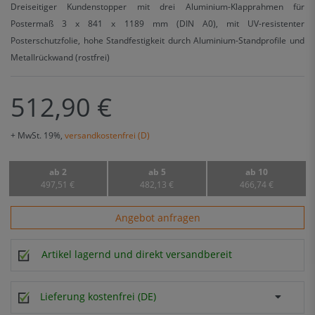
Dreiseitiger Kundenstopper mit drei Aluminium-Klapprahmen für
Postermaß 3 x 841 x 1189 mm (DIN A0), mit UV-resistenter
Posterschutzfolie, hohe Standfestigkeit durch Aluminium-Standprofile und
Metallrückwand (rostfrei)
512,90 €
+ MwSt. 19%,
versandkostenfrei (D)
ab 2
ab 5
ab 10
497,51 €
482,13 €
466,74 €
Angebot anfragen
Artikel lagernd und direkt versandbereit
Lieferung kostenfrei (DE)