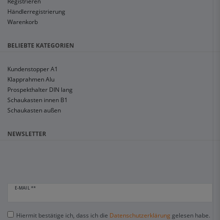
Registrieren
Händlerregistrierung
Warenkorb
BELIEBTE KATEGORIEN
Kundenstopper A1
Klapprahmen Alu
Prospekthalter DIN lang
Schaukasten innen B1
Schaukasten außen
NEWSLETTER
E-MAIL **
Hiermit bestätige ich, dass ich die
Daten­schutz­erklärung
gelesen habe.