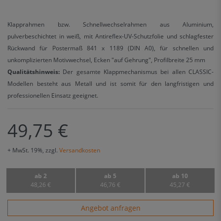
Klapprahmen bzw. Schnellwechselrahmen aus Aluminium,
pulverbeschichtet in weiß, mit Antireflex-UV-Schutzfolie und schlagfester
Rückwand für Postermaß 841 x 1189 (DIN A0), für schnellen und
unkomplizierten Motivwechsel, Ecken "auf Gehrung", Profilbreite 25 mm
Qualitätshinweis:
Der gesamte Klappmechanismus bei allen CLASSIC-
Modellen besteht aus Metall und ist somit für den langfristigen und
professionellen Einsatz geeignet.
49,75 €
+ MwSt. 19%, zzgl.
Versandkosten
ab 2
ab 5
ab 10
48,26 €
46,76 €
45,27 €
Angebot anfragen