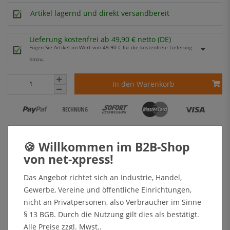
Artikel lagernd und direkt versandbereit
Lieferung kostenfrei ab 49,90 € netto (DE)
Fügen Sie Artikel im Wert von 49.90 € für die kostenfreie Lieferung
hinzu.
In den Warenkorb
+ Sichere Zahlungsarten mit Käuferschutz oder Zahlung nach Erhalt der Ware auf Rechnung
Kundenrezensionen
Das Angebot richtet sich an Industrie, Handel,
Gewerbe, Vereine und öffentliche Einrichtungen,
Angaben zur Produktsicherheit
nicht an Privatpersonen, also Verbraucher im Sinne
§ 13 BGB. Durch die Nutzung gilt dies als bestätigt.
Alle Preise zzgl. Mwst..