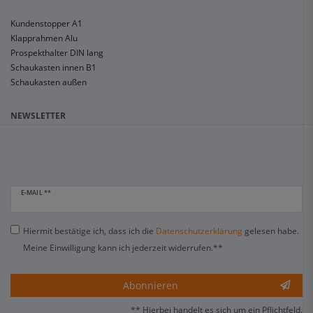
Kundenstopper A1
Klapprahmen Alu
Prospekthalter DIN lang
Schaukasten innen B1
Schaukasten außen
NEWSLETTER
E-MAIL **
Hiermit bestätige ich, dass ich die
Daten­schutz­erklärung
gelesen habe.
Meine Einwilligung kann ich jederzeit widerrufen.**
Abonnieren
** Hierbei handelt es sich um ein Pflichtfeld.