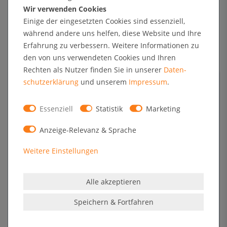
Kundenrezensionen
Wir verwenden Cookies
Einige der eingesetzten Cookies sind essenziell,
während andere uns helfen, diese Website und Ihre
5
1
Erfahrung zu verbessern. Weitere Informationen zu
4
0
den von uns verwendeten Cookies und Ihren
3
0
Rechten als Nutzer finden Sie in unserer
Daten­
2
0
schutz­erklärung
und unserem
Impressum
.
1
0
Essenziell
Statistik
Marketing
Melden Sie sich an, um eine Kundenrezension zu verfassen.
Anzeige-Relevanz & Sprache
Weitere Einstellungen
Anmelden
weißer Klapprahmen
Alle akzeptieren
Speichern & Fortfahren
Verifizierter Kauf