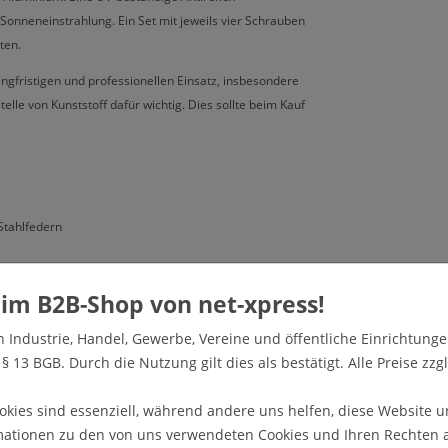
 Sonneneinstrahlung. Ein Set mit jeweils vier Schrauben
ten.
langfristigen und professionellen Einsatz, insbesondere
telle von Kunststoff dafür wichtig. Dies sollte beim Kauf
Stahlfedern
olie
n Industrie, Handel, Gewerbe, Vereine und öffentliche Einrichtunge
 13 BGB. Durch die Nutzung gilt dies als bestätigt. Alle Preise zzgl
okies sind essenziell, während andere uns helfen, diese Website u
mationen zu den von uns verwendeten Cookies und Ihren Rechten al