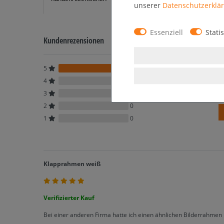
unserer
Daten­schutz­erklä
Essenziell
Statis
Kundenrezensionen
5
3
4
0
3
0
2
0
1
0
Klapprahmen weiß
Verifizierter Kauf
Bei einer anderen Firma hatte ich einen ähnlichen Bilderrahmen