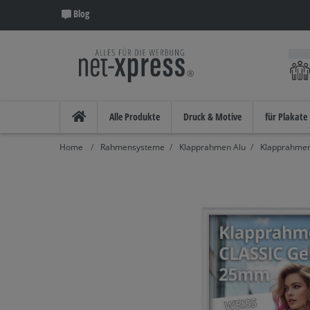
Blog
Alle Produkte
Druck & Motive
für Plakate
Rahmensysteme
Klapprahmen Alu
Klapprahmen