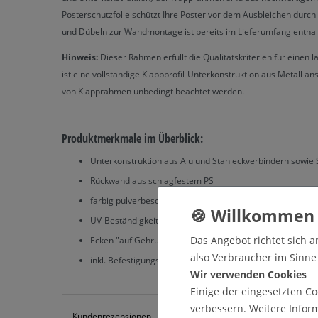
Posterschutzfolie schützt Ihre Poster vor dem Ausbleichen durch
und Dübeln zur Wandmontage ist bereits im Lieferumfang enthal
Hinweis:
Dieser Rahmen erfüllt die Qualitätskriterien für einen 
ist eine vollständige Klappprofil-Unterkonstruktion aus Metall ans
von Klapprahmen unbedingt beachtet werden.
Produktmerkmale im Überblick:
Unterkonstruktion aus Alu und Stahleckverbindern sowie 
Rückwand aus schlagfestem PS
farbig pulverbeschichtet in weiß
UV-Beständigkeit durch spezielle Antireflex-Posterschutzf
Das Angebot richtet sich a
Ecken "auf Gehrung" mit Stahleckverbindern
also Verbraucher im Sinne §
inkl. Befestigungsset mit Schrauben und Dübeln
Wir verwenden Cookies
Einige der eingesetzten Co
verbessern. Weitere Infor
Kundenrezensionen
Angaben zur Produktsicherheit