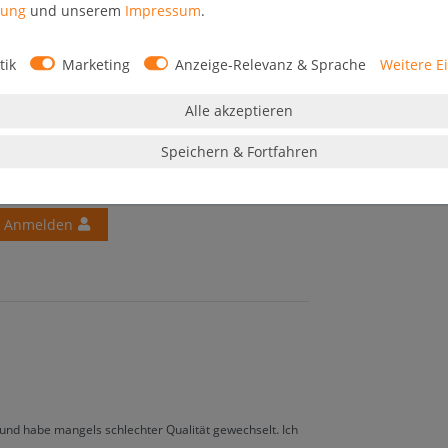
rung
und unserem
Impressum
.
tik
Marketing
Anzeige-Relevanz & Sprache
Weitere E
Alle akzeptieren
Melden Sie sich an, um eine Kundenrezension zu
Speichern & Fortfahren
verfassen.
Anmelden
 und habe mangels schlechter Qualität gewechselt. Ich