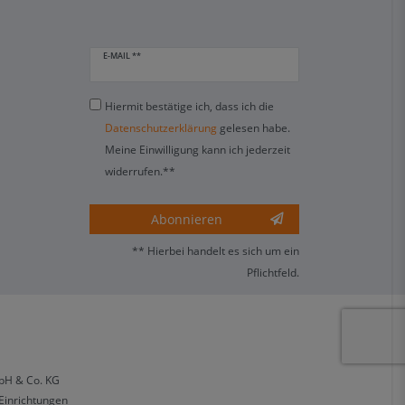
E-MAIL **
Hiermit bestätige ich, dass ich die
Daten­schutz­erklärung
gelesen habe.
Meine Einwilligung kann ich jederzeit
widerrufen.**
Abonnieren
** Hierbei handelt es sich um ein
Pflichtfeld.
bH & Co. KG
 Einrichtungen