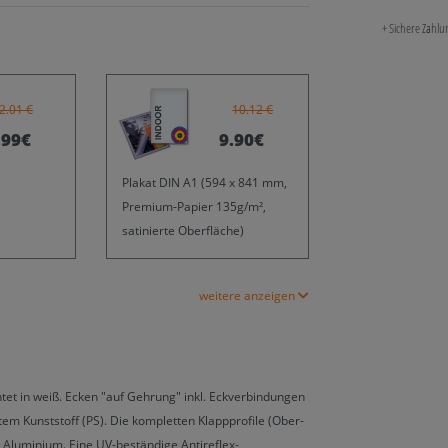
+ Sichere Zahl
2.01 €
10.12 €
.99€
9.90€
Plakat DIN A1 (594 x 841 mm,
Premium-Papier 135g/m²,
satinierte Oberfläche)
weitere anzeigen
tet in weiß. Ecken "auf Gehrung" inkl. Eckverbindungen
em Kunststoff (PS). Die kompletten Klappprofile (Ober-
Aluminium. Eine UV-beständige Antireflex-