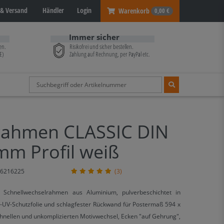
& Versand
Händler
Login
Warenkorb
0,00 €
Immer sicher
en.
Risikofrei und sicher bestellen.
E)
Zahlung auf Rechnung, per PayPal etc.
rahmen CLASSIC DIN
mm Profil weiß
6216225
(3)
 Schnellwechselrahmen aus Aluminium, pulverbeschichtet in
ex-UV-Schutzfolie und schlagfester Rückwand für Postermaß 594 x
chnellen und unkomplizierten Motivwechsel, Ecken "auf Gehrung",