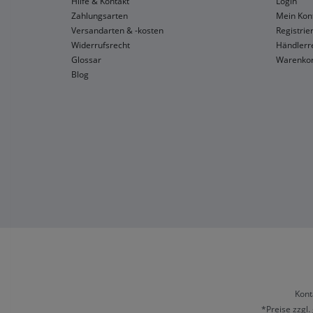
Hilfe & Kontakt
Login
Zahlungsarten
Mein Kon
Versandarten & -kosten
Registrie
Widerrufsrecht
Händlerre
Glossar
Warenko
Blog
Kont
*Preise zzgl.