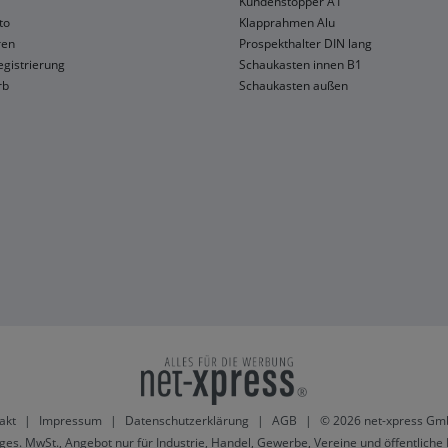
Kundenstopper A1
to
Klapprahmen Alu
ren
Prospekthalter DIN lang
gistrierung
Schaukasten innen B1
rb
Schaukasten außen
akt
|
Impressum
|
Datenschutzerklärung
|
AGB
|
© 2026 net-xpress Gm
 ges. MwSt., Angebot nur für Industrie, Handel, Gewerbe, Vereine und öffentliche