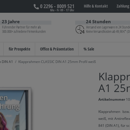
0 2296 - 8009 521
Hilfe &
Kontakt
Zahlung 
Mo - Fr 09 - 17 Uhr
23 Jahre
24 Stunden
Führender Partner für mehr als
Versand von Lagerware in 24 Stund
300.000+ zufriedene Firmenkunden
Keine Versandkosten ab 49,90 €* (D
für Prospekte
Office & Präsentation
% Sale
 DIN A1
Klapprahmen CLASSIC DIN A1 25mm Profil weiß
Klapp
A1 25
Artikelnummer
10
Klapprahmen bzw.
weiß, mit Antirefl
841 (DIN A1), für s