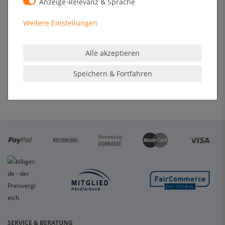
Angaben zur Produktsicherheit
Anzeige-Relevanz & Sprache
Weitere Einstellungen
Format
420 x 594 mm (DIN A2)
Sichtmaß
404 x 574 mm
Alle akzeptieren
Rahmenmaß
465 x 639 x 20 mm
Speichern & Fortfahren
Gewicht
ca 1,3 kg
SERVICE & BERATUNG