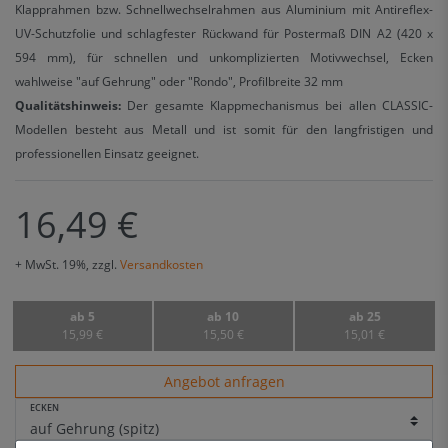
Klapprahmen bzw. Schnellwechselrahmen aus Aluminium mit Antireflex-
UV-Schutzfolie und schlagfester Rückwand für Postermaß DIN A2 (420 x
594 mm), für schnellen und unkomplizierten Motivwechsel, Ecken
wahlweise "auf Gehrung" oder "Rondo", Profilbreite 32 mm
Qualitätshinweis:
Der gesamte Klappmechanismus bei allen CLASSIC-
Modellen besteht aus Metall und ist somit für den langfristigen und
professionellen Einsatz geeignet.
16,49 €
+ MwSt. 19%, zzgl.
Versandkosten
ab 5
ab 10
ab 25
15,99 €
15,50 €
15,01 €
Angebot anfragen
ECKEN