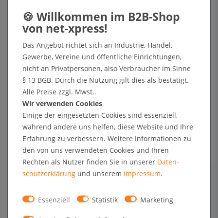
Artikel lagernd und direkt versandbereit
Lieferung kostenfrei ab 49,90 € netto (DE)
Das Angebot richtet sich an Industrie, Handel,
Fügen Sie Artikel im Wert von 49.90 € für die kostenfreie Lieferung
Gewerbe, Vereine und öffentliche Einrichtungen,
hinzu.
nicht an Privatpersonen, also Verbraucher im Sinne
§ 13 BGB. Durch die Nutzung gilt dies als bestätigt.
In den Warenkorb
Alle Preise zzgl. Mwst..
Wir verwenden Cookies
Einige der eingesetzten Cookies sind essenziell,
+ Sichere Zahlungsarten mit Käuferschutz oder Zahlung nach Erhalt der Ware auf Rechnung
während andere uns helfen, diese Website und Ihre
Erfahrung zu verbessern. Weitere Informationen zu
den von uns verwendeten Cookies und Ihren
Technische Daten
Rechten als Nutzer finden Sie in unserer
Daten­
schutz­erklärung
und unserem
Impressum
.
Kundenrezensionen
Essenziell
Statistik
Marketing