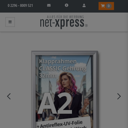
0 2296 - 8009 521
0