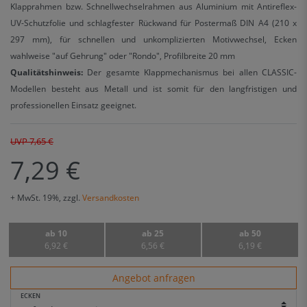
Klapprahmen bzw. Schnellwechselrahmen aus Aluminium mit Antireflex-
UV-Schutzfolie und schlagfester Rückwand für Postermaß DIN A4 (210 x
297 mm), für schnellen und unkomplizierten Motivwechsel, Ecken
wahlweise "auf Gehrung" oder "Rondo", Profilbreite 20 mm
Qualitätshinweis:
Der gesamte Klappmechanismus bei allen CLASSIC-
Modellen besteht aus Metall und ist somit für den langfristigen und
professionellen Einsatz geeignet.
UVP 7,65 €
7,29 €
+ MwSt. 19%, zzgl.
Versandkosten
ab 10
ab 25
ab 50
6,92 €
6,56 €
6,19 €
Angebot anfragen
ECKEN