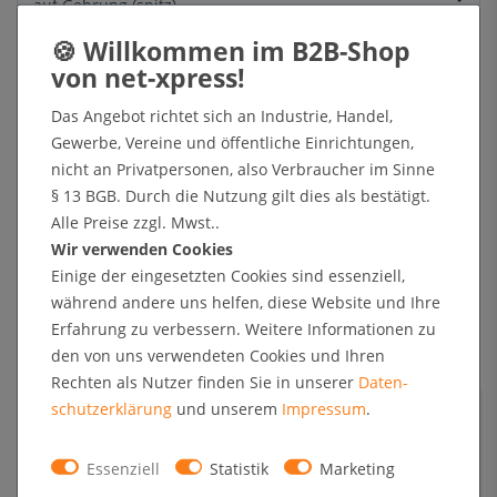
Artikel lagernd und direkt versandbereit
Das Angebot richtet sich an Industrie, Handel,
Lieferung kostenfrei ab 49,90 € netto (DE)
Fügen Sie Artikel im Wert von 49.90 € für die kostenfreie Lieferung
Gewerbe, Vereine und öffentliche Einrichtungen,
hinzu.
nicht an Privatpersonen, also Verbraucher im Sinne
§ 13 BGB. Durch die Nutzung gilt dies als bestätigt.
In den Warenkorb
Alle Preise zzgl. Mwst..
Wir verwenden Cookies
Einige der eingesetzten Cookies sind essenziell,
während andere uns helfen, diese Website und Ihre
+ Sichere Zahlungsarten mit Käuferschutz oder Zahlung nach Erhalt der Ware auf Rechnung
Erfahrung zu verbessern. Weitere Informationen zu
den von uns verwendeten Cookies und Ihren
Rechten als Nutzer finden Sie in unserer
Daten­
Technische Daten
schutz­erklärung
und unserem
Impressum
.
Kundenrezensionen
Essenziell
Statistik
Marketing