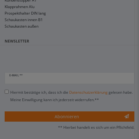
Kundenstopper A1
Klapprahmen Alu
Prospekthalter DIN lang
Schaukasten innen B1
Schaukasten außen
NEWSLETTER
E-MAIL **
Hiermit bestätige ich, dass ich die
Daten­schutz­erklärung
gelesen habe.
Meine Einwilligung kann ich jederzeit widerrufen.**
Abonnieren
** Hierbei handelt es sich um ein Pflichtfeld.