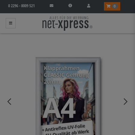
0 2296 - 8009 521
0