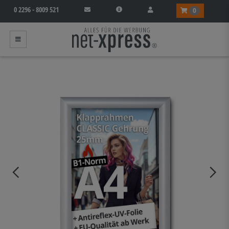
0 2296 - 8009 521
0