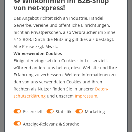
Artikel lagernd und direkt versandbereit
Lieferung kostenfrei ab 49,90 € netto (DE)
Das Angebot richtet sich an Industrie, Handel,
Fügen Sie Artikel im Wert von 49.90 € für die kostenfreie Lieferung
Gewerbe, Vereine und öffentliche Einrichtungen,
hinzu.
nicht an Privatpersonen, also Verbraucher im Sinne
§ 13 BGB. Durch die Nutzung gilt dies als bestätigt.
In den Warenkorb
Alle Preise zzgl. Mwst..
Wir verwenden Cookies
Einige der eingesetzten Cookies sind essenziell,
+ Sichere Zahlungsarten mit Käuferschutz oder Zahlung nach Erhalt der Ware auf Rechnung
während andere uns helfen, diese Website und Ihre
Erfahrung zu verbessern. Weitere Informationen zu
den von uns verwendeten Cookies und Ihren
Technische Daten
Rechten als Nutzer finden Sie in unserer
Daten­
schutz­erklärung
und unserem
Impressum
.
Kundenrezensionen
Essenziell
Statistik
Marketing
Angaben zur Produktsicherheit
Anzeige-Relevanz & Sprache