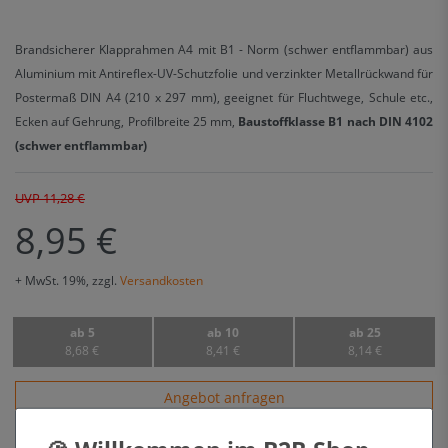
Brandsicherer Klapprahmen A4 mit B1 - Norm (schwer entflammbar) aus
Aluminium mit Antireflex-UV-Schutzfolie und verzinkter Metallrückwand für
Postermaß DIN A4 (210 x 297 mm), geeignet für Fluchtwege, Schule etc.,
Ecken auf Gehrung, Profilbreite 25 mm,
Baustoffklasse B1 nach DIN 4102
(schwer entflammbar)
UVP 11,28 €
8,95 €
+ MwSt. 19%, zzgl.
Versandkosten
ab 5
ab 10
ab 25
8,68 €
8,41 €
8,14 €
Angebot anfragen