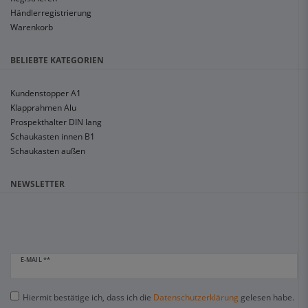
Händlerregistrierung
Warenkorb
BELIEBTE KATEGORIEN
Kundenstopper A1
Klapprahmen Alu
Prospekthalter DIN lang
Schaukasten innen B1
Schaukasten außen
NEWSLETTER
E-MAIL **
Hiermit bestätige ich, dass ich die
Daten­schutz­erklärung
gelesen habe.