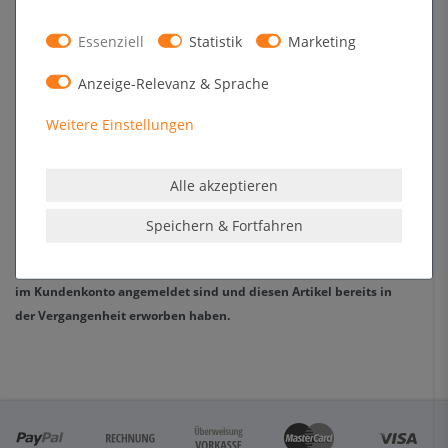
2
0
1
0
Essenziell
Statistik
Marketing
Anzeige-Relevanz & Sprache
Melden Sie sich an, um eine Kundenrezension zu verfassen.
Weitere Einstellungen
Anmelden
Alle akzeptieren
Speichern & Fortfahren
Die Echtheit der Kundenrezensionen wird dadurch sichergestellt,
dass nur registrierte Kunden eine Bewertung abgeben können, die
im Kundenkonto angemeldet sind und diesen Artikel bereits in
der Vergangenheit erworben haben.