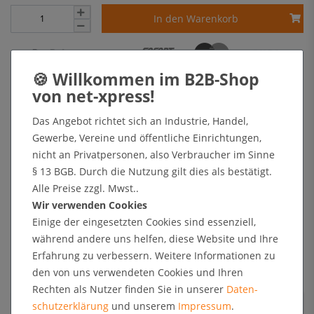
In den Warenkorb
+ Sichere Zahlungsarten mit Käuferschutz oder Zahlung nach Erhalt der Ware auf Rechnung
Das Angebot richtet sich an Industrie, Handel,
Kundenrezensionen
Gewerbe, Vereine und öffentliche Einrichtungen,
nicht an Privatpersonen, also Verbraucher im Sinne
Angaben zur Produktsicherheit
§ 13 BGB. Durch die Nutzung gilt dies als bestätigt.
Alle Preise zzgl. Mwst..
Wir verwenden Cookies
Einige der eingesetzten Cookies sind essenziell,
Kundenrezensionen
während andere uns helfen, diese Website und Ihre
Erfahrung zu verbessern. Weitere Informationen zu
5
0
den von uns verwendeten Cookies und Ihren
4
0
Rechten als Nutzer finden Sie in unserer
Daten­
3
0
schutz­erklärung
und unserem
Impressum
.