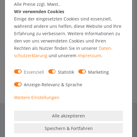
Alle Preise zzgl. Mwst..
Wir verwenden Cookies
Technische Daten
Einige der eingesetzten Cookies sind essenziell,
während andere uns helfen, diese Website und Ihre
Kundenrezensionen
Erfahrung zu verbessern. Weitere Informationen zu
den von uns verwendeten Cookies und Ihren
Rechten als Nutzer finden Sie in unserer
Daten­
Angaben zur Produktsicherheit
schutz­erklärung
und unserem
Impressum
.
Maße (B x H x T):
0 x 0 x 0 mm
Essenziell
Statistik
Marketing
Gewicht:
0 Gramm
Anzeige-Relevanz & Sprache
Weitere Einstellungen
Alle akzeptieren
Speichern & Fortfahren