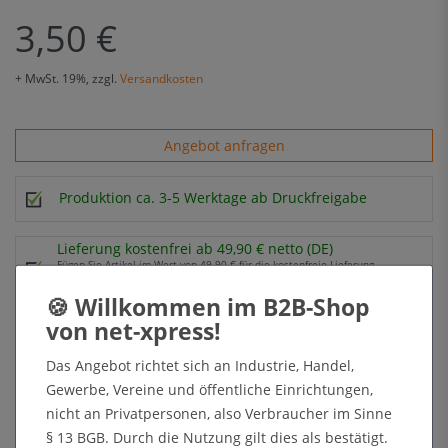
3,50 €
+ MwSt. 19%, zzgl.
Versandkosten
Angebot anfragen
Produktion ca. 3-5 Werktage ab Druckfreigabe
Lieferung kostenfrei ab 49,90 € netto (DE)
Fügen Sie Artikel im Wert von 49.90 € für die kostenfreie Lieferung
hinzu.
In den Warenkorb
Das Angebot richtet sich an Industrie, Handel,
Gewerbe, Vereine und öffentliche Einrichtungen,
nicht an Privatpersonen, also Verbraucher im Sinne
+ Sichere Zahlungsarten mit Käuferschutz oder Zahlung nach Erhalt der Ware auf Rechnung
§ 13 BGB. Durch die Nutzung gilt dies als bestätigt.