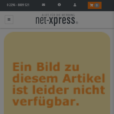
0 2296 - 8009 521
0