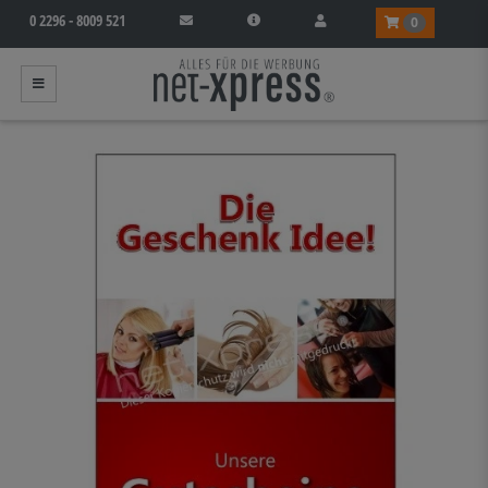
0 2296 - 8009 521
0