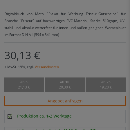
Digitaldruck von Motiv "Plakat für Werbung Friseur-Gutscheine" für
Branche "Friseur" auf hochwertiges PVC-Material, Stärke 510g/qm, UV-
stabil und absolut wetterfest für innen und außen geeignet, Werbeplakat
im Format DIN A1 (594 x 841 mm)
30,13 €
+ MwSt. 19%, zzgl.
Versandkosten
ab 5
ab 10
ab 25
21,13 €
20,30 €
19,20 €
Angebot anfragen
Produktion ca. 1-2 Werktage