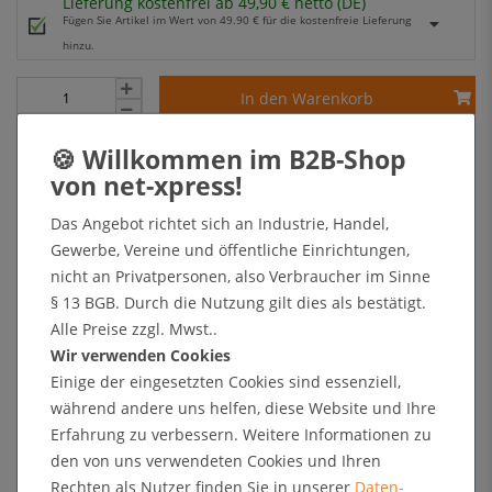
Lieferung kostenfrei ab 49,90 € netto (DE)
Fügen Sie Artikel im Wert von 49.90 € für die kostenfreie Lieferung
hinzu.
In den Warenkorb
+ Sichere Zahlungsarten mit Käuferschutz oder Zahlung nach Erhalt der Ware auf Rechnung
Das Angebot richtet sich an Industrie, Handel,
Gewerbe, Vereine und öffentliche Einrichtungen,
Kundenrezensionen
nicht an Privatpersonen, also Verbraucher im Sinne
§ 13 BGB. Durch die Nutzung gilt dies als bestätigt.
Alle Preise zzgl. Mwst..
Angaben zur Produktsicherheit
Wir verwenden Cookies
Einige der eingesetzten Cookies sind essenziell,
während andere uns helfen, diese Website und Ihre
Kundenrezensionen
Erfahrung zu verbessern. Weitere Informationen zu
den von uns verwendeten Cookies und Ihren
Rechten als Nutzer finden Sie in unserer
Daten­
5
0