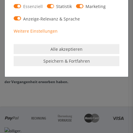
Essenziell
Statistik
Marketing
Anzeige-Relevanz & Sprache
Melden Sie sich an, um eine Kundenrezension zu verfassen.
Weitere Einstellungen
Anmelden
Alle akzeptieren
Die Echtheit der Kundenrezensionen wird dadurch sichergestellt,
Speichern & Fortfahren
dass nur registrierte Kunden eine Bewertung abgeben können, die
im Kundenkonto angemeldet sind und diesen Artikel bereits in
der Vergangenheit erworben haben.