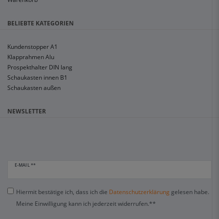
BELIEBTE KATEGORIEN
Kundenstopper A1
Klapprahmen Alu
Prospekthalter DIN lang
Schaukasten innen B1
Schaukasten außen
NEWSLETTER
E-MAIL **
Hiermit bestätige ich, dass ich die
Daten­schutz­erklärung
gelesen habe.
Meine Einwilligung kann ich jederzeit widerrufen.**