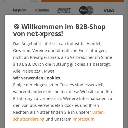
+ Sichere Zahlungsarten mit Käuferschutz oder Zahlung nach Erhalt der Ware auf Rechnung
Kundenrezensionen
Das Angebot richtet sich an Industrie, Handel,
Gewerbe, Vereine und öffentliche Einrichtungen,
nicht an Privatpersonen, also Verbraucher im Sinne
Angaben zur Produktsicherheit
§ 13 BGB. Durch die Nutzung gilt dies als bestätigt.
Alle Preise zzgl. Mwst..
Wir verwenden Cookies
Kundenrezensionen
Einige der eingesetzten Cookies sind essenziell,
während andere uns helfen, diese Website und Ihre
5
0
Erfahrung zu verbessern. Weitere Informationen zu
4
0
den von uns verwendeten Cookies und Ihren
3
0
Rechten als Nutzer finden Sie in unserer
Daten­
2
0
schutz­erklärung
und unserem
Impressum
.
1
0