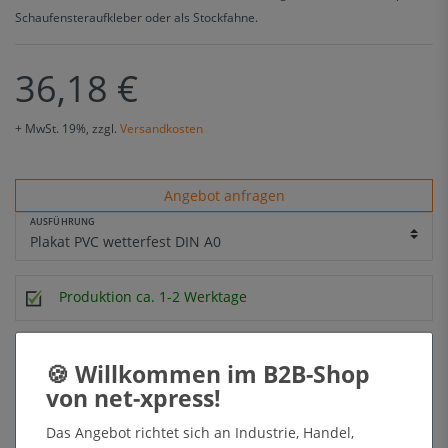
Schaufensteraufkleber oder als Stockfahne.
36,18 €
+ MwSt. 19%, zzgl.
Versandkosten
Angebot anfragen
AUSFÜHRUNG
Produktion ca. 1-2 Werktage
Lieferung kostenfrei ab 49,90 € netto (DE)
Fügen Sie Artikel im Wert von 49.90 € für die kostenfreie Lieferung
hinzu.
Das Angebot richtet sich an Industrie, Handel,
In den Warenkorb