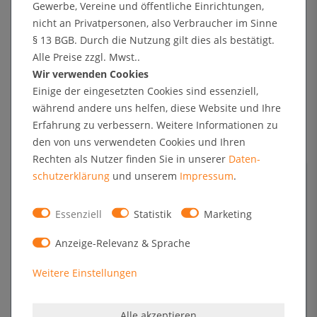
Gewerbe, Vereine und öffentliche Einrichtungen,
nicht an Privatpersonen, also Verbraucher im Sinne
§ 13 BGB. Durch die Nutzung gilt dies als bestätigt.
+ Sichere Zahlungsarten mit Käuferschutz oder Zahlung nach Erhalt der Ware auf Rechnung
Alle Preise zzgl. Mwst..
Wir verwenden Cookies
Einige der eingesetzten Cookies sind essenziell,
Technische Daten
während andere uns helfen, diese Website und Ihre
Erfahrung zu verbessern. Weitere Informationen zu
den von uns verwendeten Cookies und Ihren
Kundenrezensionen
Rechten als Nutzer finden Sie in unserer
Daten­
schutz­erklärung
und unserem
Impressum
.
Angaben zur Produktsicherheit
Essenziell
Statistik
Marketing
Format
A0, A1, A2 oder A3
Anzeige-Relevanz & Sprache
Material
Kunststoff/PVC wetterfest
Ausführung
Plakat, Aufkleber oder Fahne
Weitere Einstellungen
Alle akzeptieren