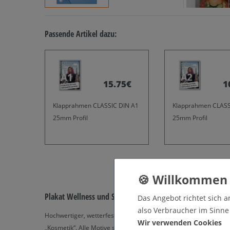
Passende Artikel dazu:
15.75€
1
Klapprahmen CLASSIC DIN A1
Klapprahmen CLASS
25mm Profil
25mm Profil
Plakat Wellness und Schönheit
Das Angebot richtet sich a
also Verbraucher im Sinne §
Hochwertiger, wetterfester Digitaldruck des dargestellten Motiv
Wir verwenden Cookies
„Kosmetik“. Alle Motive sind als Werbeplakat, als Schaufensterauf