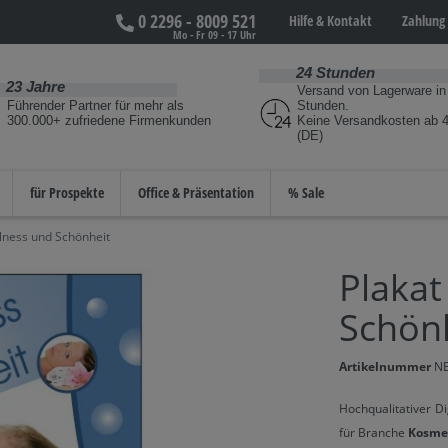
0 2296 - 8009 521
Hilfe &
Kontakt
Zahlung 
Mo - Fr 09 - 17 Uhr
24 Stunden
23 Jahre
Versand von Lagerware in
Führender Partner für mehr als
Stunden.
300.000+ zufriedene Firmenkunden
Keine Versandkosten ab 4
(DE)
für Prospekte
Office & Präsentation
% Sale
lness und Schönheit
Plakat
Schön
Artikelnummer
N
Hochqualitativer Di
für Branche
Kosme