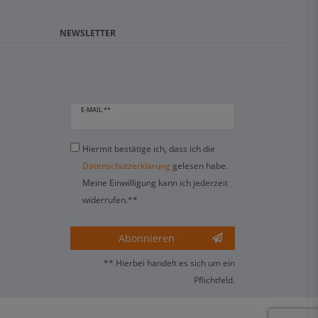
NEWSLETTER
E-MAIL **
Hiermit bestätige ich, dass ich die
Daten­schutz­erklärung
gelesen habe.
Meine Einwilligung kann ich jederzeit
widerrufen.**
Abonnieren
** Hierbei handelt es sich um ein
Pflichtfeld.