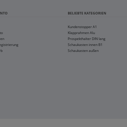
ONTO
BELIEBTE KATEGORIEN
Kundenstopper A1
to
Klapprahmen Alu
ren
Prospekthalter DIN lang
gistrierung
Schaukasten innen B1
rb
Schaukasten außen