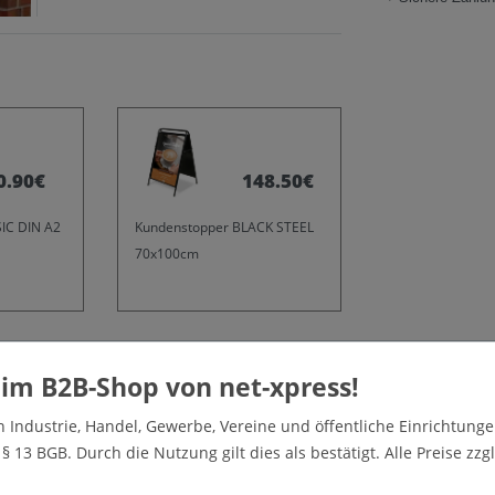
0.90€
148.50€
IC DIN A2
Kundenstopper BLACK STEEL
70x100cm
weitere anzeigen
n Industrie, Handel, Gewerbe, Vereine und öffentliche Einrichtunge
 13 BGB. Durch die Nutzung gilt dies als bestätigt. Alle Preise zzgl
s „Plakat Wellness und Schönheit“ aus der Kategorie
kleber oder als Stockfahne bestellbar. Bitte wählen Sie