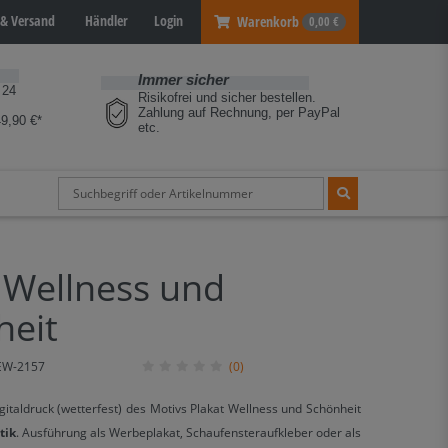
& Versand
Händler
Login
Warenkorb
0,00 €
Immer sicher
 24
Risikofrei und sicher bestellen.
Zahlung auf Rechnung, per PayPal
9,90 €*
etc.
 Wellness und
heit
EW-2157
(0)
gitaldruck (wetterfest) des Motivs Plakat Wellness und Schönheit
tik
. Ausführung als Werbeplakat, Schaufensteraufkleber oder als