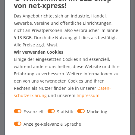
Versandarten & -kosten
Widerrufsrecht
Glossar
Das Angebot richtet sich an Industrie, Handel,
Blog
Gewerbe, Vereine und öffentliche Einrichtungen,
nicht an Privatpersonen, also Verbraucher im Sinne
MEIN KONTO
§ 13 BGB. Durch die Nutzung gilt dies als bestätigt.
Alle Preise zzgl. Mwst..
Login
Wir verwenden Cookies
Mein Konto
Einige der eingesetzten Cookies sind essenziell,
Registrieren
während andere uns helfen, diese Website und Ihre
Händlerregistrierung
Erfahrung zu verbessern. Weitere Informationen zu
Warenkorb
den von uns verwendeten Cookies und Ihren
Rechten als Nutzer finden Sie in unserer
Daten­
BELIEBTE KATEGORIEN
schutz­erklärung
und unserem
Impressum
.
Kundenstopper A1
Klapprahmen Alu
Essenziell
Statistik
Marketing
Prospekthalter DIN lang
Schaukasten innen B1
Anzeige-Relevanz & Sprache
Schaukasten außen