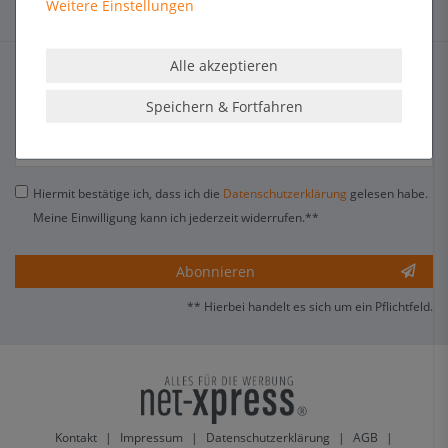
Weitere Einstellungen
NEWSLETTER
Alle akzeptieren
Speichern & Fortfahren
E-MAIL **
Hiermit bestätige ich, dass ich die
Daten­schutz­erklärung
gelesen habe.
Meine Einwilligung kann ich jederzeit widerrufen.**
Abonnieren
** Hierbei handelt es sich um ein Pflichtfeld.
Kontakt
|
Impressum
|
Datenschutzerklärung
|
AGB
|