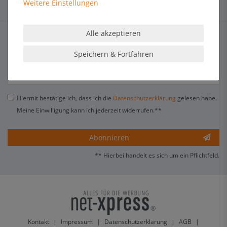
Weitere Einstellungen
NEWSLETTER
Alle akzeptieren
Speichern & Fortfahren
E-MAIL **
Hiermit bestätige ich, dass ich die
Daten­schutz­erklärung
gelesen habe.
Meine Einwilligung kann ich jederzeit widerrufen.**
Abonnieren
** Hierbei handelt es sich um ein Pflichtfeld.
Kontakt
|
Impressum
|
Datenschutzerklärung
|
AGB
|