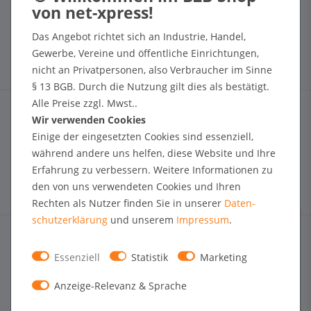
Versandarten & -kosten
Widerrufsrecht
Glossar
Das Angebot richtet sich an Industrie, Handel,
Blog
Gewerbe, Vereine und öffentliche Einrichtungen,
nicht an Privatpersonen, also Verbraucher im Sinne
MEIN KONTO
§ 13 BGB. Durch die Nutzung gilt dies als bestätigt.
Alle Preise zzgl. Mwst..
Login
Wir verwenden Cookies
Mein Konto
Einige der eingesetzten Cookies sind essenziell,
Registrieren
während andere uns helfen, diese Website und Ihre
Händlerregistrierung
Erfahrung zu verbessern. Weitere Informationen zu
Warenkorb
den von uns verwendeten Cookies und Ihren
Rechten als Nutzer finden Sie in unserer
Daten­
BELIEBTE KATEGORIEN
schutz­erklärung
und unserem
Impressum
.
Kundenstopper A1
Klapprahmen Alu
Essenziell
Statistik
Marketing
Prospekthalter DIN lang
Schaukasten innen B1
Anzeige-Relevanz & Sprache
Schaukasten außen