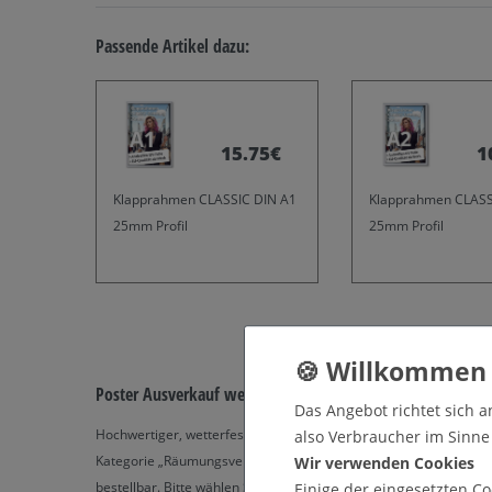
Passende Artikel dazu:
15.75€
1
Klapprahmen CLASSIC DIN A1
Klapprahmen CLASS
25mm Profil
25mm Profil
Poster Ausverkauf wegen Geschäftsaufgabe
Das Angebot richtet sich a
Hochwertiger, wetterfester Digitaldruck des dargestellten Moti
also Verbraucher im Sinne §
Kategorie „Räumungsverkauf“. Alle Motive sind als Werbeplakat,
Wir verwenden Cookies
bestellbar. Bitte wählen Sie oben die gewünschte Ausführung, g
Einige der eingesetzten Co