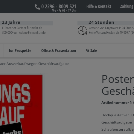
0 2296 - 8009 521
Hilfe &
Kontakt
Zahlung 
Mo - Fr 09 - 17 Uhr
23 Jahre
24 Stunden
Führender Partner für mehr als
Versand von Lagerware in 24 Stund
300.000+ zufriedene Firmenkunden
Keine Versandkosten ab 49,90 €* (D
für Prospekte
Office & Präsentation
% Sale
ster Ausverkauf wegen Geschäftsaufgabe
Poste
Gesch
Artikelnummer
N
Hochqualitativer 
Geschäftsaufgab
Schaufensteraufkle