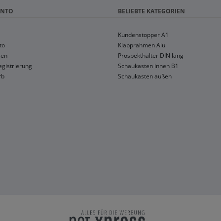
ONTO
BELIEBTE KATEGORIEN
Kundenstopper A1
to
Klapprahmen Alu
ren
Prospekthalter DIN lang
gistrierung
Schaukasten innen B1
rb
Schaukasten außen