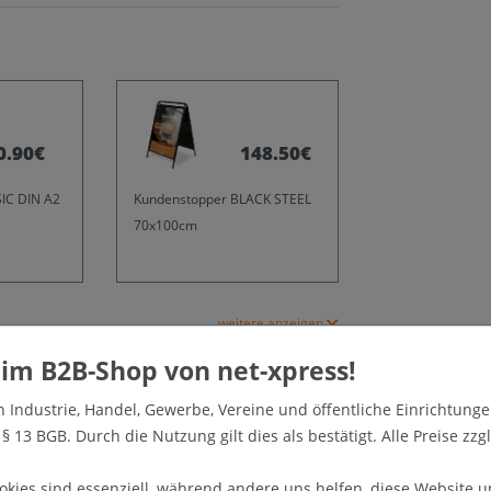
0.90€
148.50€
IC DIN A2
Kundenstopper BLACK STEEL
70x100cm
weitere anzeigen
n Industrie, Handel, Gewerbe, Vereine und öffentliche Einrichtunge
vs „Poster Ausverkauf wegen Geschäftsaufgabe“ aus der
 13 BGB. Durch die Nutzung gilt dies als bestätigt. Alle Preise zzgl
 als Schaufensteraufkleber oder als Stockfahne
erne können Sie auch unterschiedliche Formate und
okies sind essenziell, während andere uns helfen, diese Website u