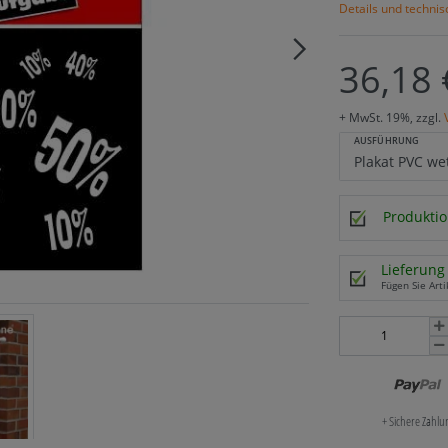
Details und techni
36,18 
+ MwSt. 19%, zzgl.
AUSFÜHRUNG
Produktio
Lieferung 
Fügen Sie Arti
+ Sichere Zahl