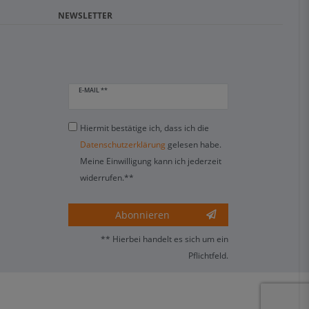
NEWSLETTER
E-MAIL **
Hiermit bestätige ich, dass ich die
Daten­schutz­erklärung
gelesen habe.
Meine Einwilligung kann ich jederzeit
widerrufen.**
Abonnieren
** Hierbei handelt es sich um ein
Pflichtfeld.