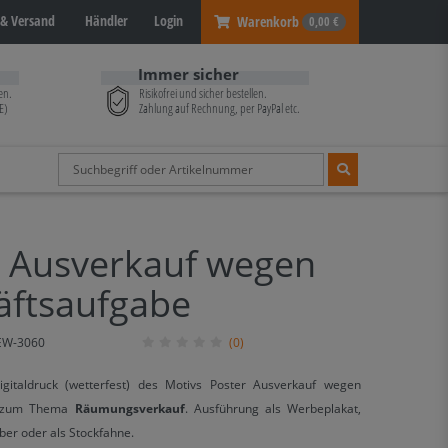
& Versand
Händler
Login
Warenkorb
0,00 €
Immer sicher
en.
Risikofrei und sicher bestellen.
E)
Zahlung auf Rechnung, per PayPal etc.
r Ausverkauf wegen
äftsaufgabe
EW-3060
(0)
Digitaldruck (wetterfest) des Motivs Poster Ausverkauf wegen
e zum Thema
Räumungsverkauf
. Ausführung als Werbeplakat,
ber oder als Stockfahne.