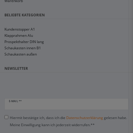
Warenkorb
BELIEBTE KATEGORIEN
Kundenstopper A1
Klapprahmen Alu
Prospekthalter DIN lang
Schaukasten innen B1
Schaukasten außen
NEWSLETTER
E-MAIL **
Hiermit bestätige ich, dass ich die
Daten­schutz­erklärung
gelesen habe.
Meine Einwilligung kann ich jederzeit widerrufen.**