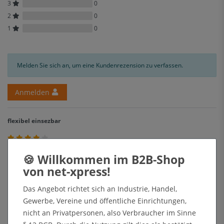
3
0
2
0
1
0
Melden Sie sich an, um eine Kundenrezension zu verfassen.
Anmelden
flexibel einsezbar
Verifizierter Kauf
Diese Posterleisten sind bei uns im Einsatz, da wir sie immer nur für
Aktionen nutzen, um Plakate abzuhängen. Schnell aufgehängt, DIN A0
Das Angebot richtet sich an Industrie, Handel,
Plakat rein, fertig.
Gewerbe, Vereine und öffentliche Einrichtungen,
Ein Stern wird dieses mal abgezogen, da eine Aufhängung beim Transport
nicht an Privatpersonen, also Verbraucher im Sinne
kaputt gegangen war. Eine Mitarbeiterin hat aber schon die Nachsendung