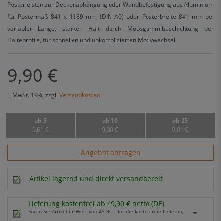
Posterleisten zur Deckenabhängung oder Wandbefestigung aus Aluminium
für Postermaß 841 x 1189 mm (DIN A0) oder Posterbreite 841 mm bei
variabler Länge, starker Halt durch Moosgummibeschichtung der
Halteprofile, für schnellen und unkomplizierten Motivwechsel
9,90 €
+ MwSt. 19%, zzgl.
Versandkosten
ab 5
ab 10
ab 25
9,61 €
9,30 €
9,01 €
Angebot anfragen
Artikel lagernd und direkt versandbereit
Lieferung kostenfrei ab 49,90 € netto (DE)
Fügen Sie Artikel im Wert von 49.90 € für die kostenfreie Lieferung