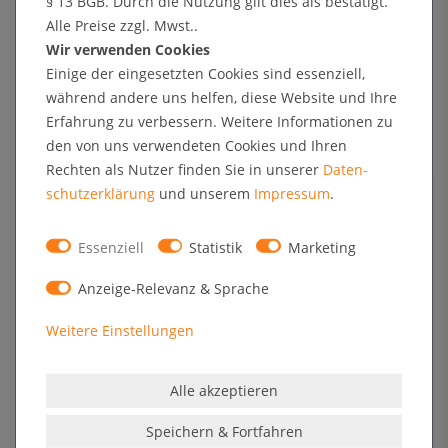
§ 13 BGB. Durch die Nutzung gilt dies als bestätigt.
der Aufhängung veranlasst, daher trotzdem gute Bewertung.
Alle Preise zzgl. Mwst..
Anonymous
Wir verwenden Cookies
Einige der eingesetzten Cookies sind essenziell,
während andere uns helfen, diese Website und Ihre
zufrieden
Erfahrung zu verbessern. Weitere Informationen zu
den von uns verwendeten Cookies und Ihren
Verifizierter Kauf
Rechten als Nutzer finden Sie in unserer
Daten­
schutz­erklärung
und unserem
Impressum
.
Alles hat super gepasst
Anonymous
Essenziell
Statistik
Marketing
Posterleisten
Anzeige-Relevanz & Sprache
Weitere Einstellungen
Verifizierter Kauf
Saubere Verarbeitung, Einspannen der Poster einfach
Alle akzeptieren
Anonymous
Speichern & Fortfahren