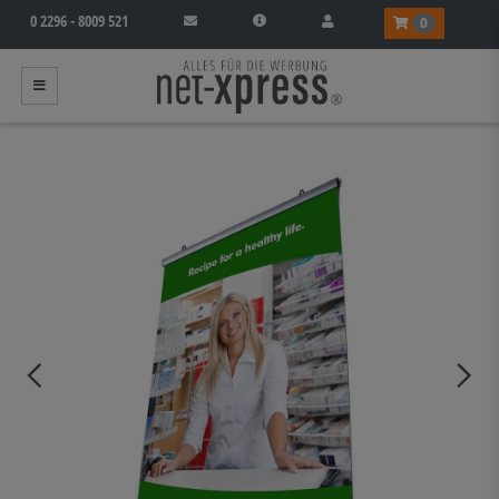
0 2296 - 8009 521
0