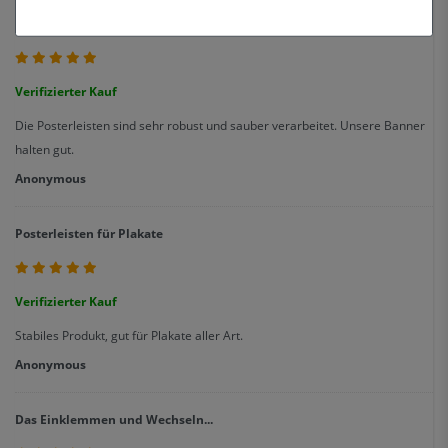
Posterleisten A0
Verifizierter Kauf
Die Posterleisten sind sehr robust und sauber verarbeitet. Unsere Banner
halten gut.
Anonymous
Posterleisten für Plakate
Verifizierter Kauf
Stabiles Produkt, gut für Plakate aller Art.
Anonymous
Das Einklemmen und Wechseln...