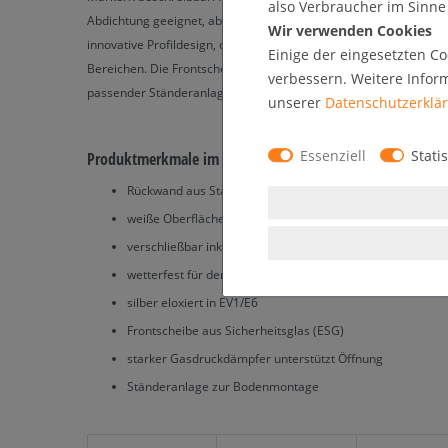
also Verbraucher im Sinne §
Abdichtung geeignet, absolut wetterfest und wasserdicht (IP56-ze
Wir verwenden Cookies
innovative Profildesign, dadurch ist der Schaukasten bestens ge
Einige der eingesetzten Co
Bereichen. Die Frontscheibe wird in geöffnetem Zustand durch G
verbessern. Weitere Infor
passender Ständeranlage zur Verschraubung am Boden.
unserer
Daten­schutz­erklä
Essenziell
Statis
Produktmerkmale im Überblick:
Rückwand aus Stahlblech magnetisch
weiße Oberfläche der Rückwand beschreibbar
verschließbar inkl. 2 Schlüssel
wetterfest für den Außenbereich (IP56 zertifiziert)
silber eloxiert in EV1/E6
Frontscheibe aus Sicherheitsglas (ESG)
starker Gasdruckdämpfer unterstützt Öffnung
Ständeranlage zur Bodenmontage