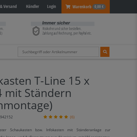
& Versand
Händler
Login
Warenkorb
0,00 €
Immer sicher
en.
Risikofrei und sicher bestellen.
E)
Zahlung auf Rechnung, per PayPal etc.
asten T-Line 15 x
 mit Ständern
nmontage)
942152
(6)
ester Schaukasten bzw. Infokasten mit Ständeranlage zur