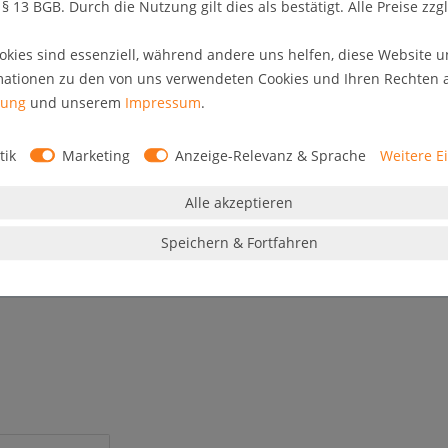
 13 BGB. Durch die Nutzung gilt dies als bestätigt. Alle Preise zzgl
rtifiziert). Keine scharfen Kanten und Ecken durch das
eignet zur Verwendung in öffentlich zugänglichen
okies sind essenziell, während andere uns helfen, diese Website u
asdruckdämpfer gehalten. Lieferung erfolgt inklusive
mationen zu den von uns verwendeten Cookies und Ihren Rechten al
rung
und unserem
Impressum
.
tik
Marketing
Anzeige-Relevanz & Sprache
Weitere E
Alle akzeptieren
Speichern & Fortfahren