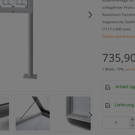
Bodenmontage für d
schlagfester Front
Aluminium-Türrahm
magnetische Stahlr
(1117 x 940 mm)
Details und techni
735,90
+ MwSt. 19%,
versa
Artikel l
Lieferung 