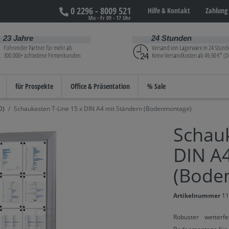
0 2296 - 8009 521
Hilfe &
Kontakt
Zahlung 
Mo - Fr 09 - 17 Uhr
23 Jahre
24 Stunden
Führender Partner für mehr als
Versand von Lagerware in 24 Stund
300.000+ zufriedene Firmenkunden
Keine Versandkosten ab 49,90 €* (D
für Prospekte
Office & Präsentation
% Sale
D)
Schaukasten T-Line 15 x DIN A4 mit Ständern (Bodenmontage)
Schauk
DIN A4
(Bode
Artikelnummer
11
Robuster wetterf