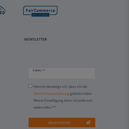
NEWSLETTER
E-MAIL **
Hiermit bestätige ich, dass ich die
Daten­schutz­erklärung
gelesen habe.
Meine Einwilligung kann ich jederzeit
widerrufen.**
Abonnieren