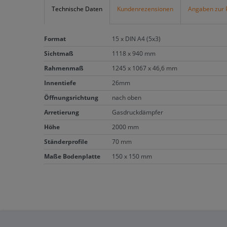
Technische Daten
Kundenrezensionen
Angaben zur 
Format
15 x DIN A4 (5x3)
Sichtmaß
1118 x 940 mm
Rahmenmaß
1245 x 1067 x 46,6 mm
Innentiefe
26mm
Öffnungsrichtung
nach oben
Arretierung
Gasdruckdämpfer
Höhe
2000 mm
Ständerprofile
70 mm
Maße Bodenplatte
150 x 150 mm