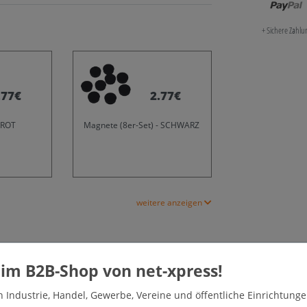
+ Sichere Zahl
.77€
2.77€
 ROT
Magnete (8er-Set) - SCHWARZ
weitere anzeigen
age)
chlagfester Front aus Sicherheitsglas (ESG).
tetem Stahlblech, magnethaftend und mit speziellen
n Industrie, Handel, Gewerbe, Vereine und öffentliche Einrichtunge
wer entflammbar) und Aussenbereich durch umlaufende