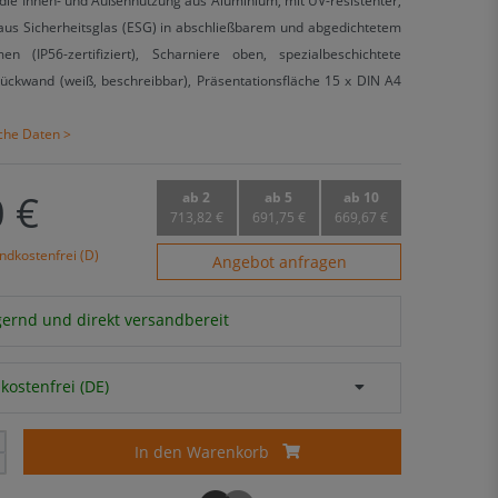
ie Innen- und Außennutzung aus Aluminium, mit UV-resistenter,
 aus Sicherheitsglas (ESG) in abschließbarem und abgedichtetem
en (IP56-zertifiziert), Scharniere oben, spezialbeschichtete
ückwand (weiß, beschreibbar), Präsentationsfläche 15 x DIN A4
sche Daten >
 €
ab 2
ab 5
ab 10
713,82 €
691,75 €
669,67 €
ndkostenfrei (D)
Angebot anfragen
agernd und direkt versandbereit
kostenfrei (DE)
In den Warenkorb