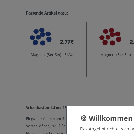
Passende Artikel dazu:
2.77€
2
Magnete (8er-Set) - BLAU
Magnete (8er-Set) -
Schaukasten T-Line 15 x DIN A4 mit Ständern (Bodenmont
Eleganter Aluminium-Schaukasten, silber eloxiert in Ev1/E6 mit s
Verschließbar, inkl. 2 Schlüssel. Rückwand aus speziell beschich
Das Angebot richtet sich a
Markern beschreibbar. Für den Innenbereich mit B1-Norm (sch