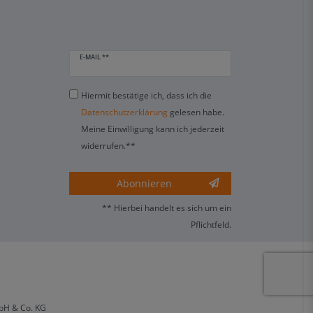
E-MAIL **
Hiermit bestätige ich, dass ich die
Daten­schutz­erklärung
gelesen habe.
Meine Einwilligung kann ich jederzeit
widerrufen.**
Abonnieren
** Hierbei handelt es sich um ein
Pflichtfeld.
bH & Co. KG