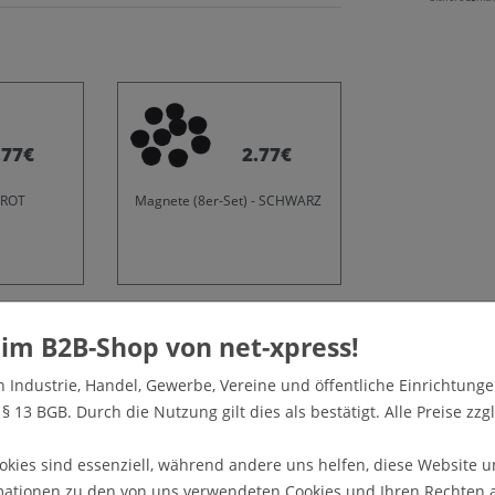
.77€
2.77€
 ROT
Magnete (8er-Set) - SCHWARZ
weitere anzeigen
n Industrie, Handel, Gewerbe, Vereine und öffentliche Einrichtunge
 13 BGB. Durch die Nutzung gilt dies als bestätigt. Alle Preise zzgl
 hochwertiger Oberflächentextur und schlagfester Front
okies sind essenziell, während andere uns helfen, diese Website u
wand aus speziell beschichtetem Stahlblech,
mationen zu den von uns verwendeten Cookies und Ihren Rechten al
en Innen- und Ausseneinsatz durch umlaufende