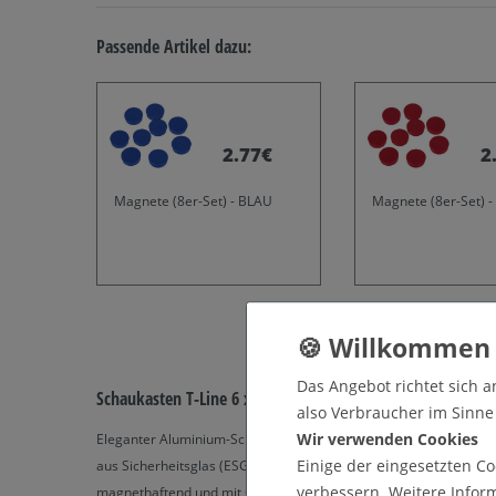
Passende Artikel dazu:
2.77€
2
Magnete (8er-Set) - BLAU
Magnete (8er-Set) -
Das Angebot richtet sich a
Schaukasten T-Line 6 x DIN A4 anthrazit
also Verbraucher im Sinne §
Wir verwenden Cookies
Eleganter Aluminium-Schaukasten in anthrazitgrau RAL 7016 mit
Einige der eingesetzten Co
aus Sicherheitsglas (ESG). Verschließbar, inkl. 2 Schlüssel. Rück
verbessern. Weitere Infor
magnethaftend und mit speziellen Markern beschreibbar. Für d