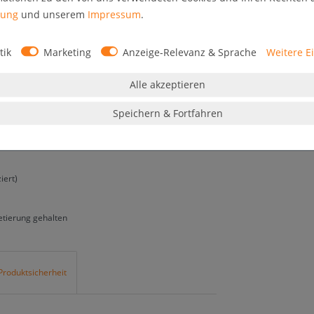
rung
und unserem
Impressum
.
das innovative Profildesign des Schaukastens. Die
g gehalten.
tik
Marketing
Anzeige-Relevanz & Sprache
Weitere E
Alle akzeptieren
Speichern & Fortfahren
iert)
etierung gehalten
Produktsicherheit