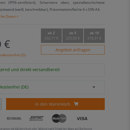
en (IP56-zertifiziert), Scharniere oben, spezialbeschichtete
ückwand (weiß, beschreibbar), Präsentationsfläche 6 x DIN A4.
sche Daten >
ab 2
ab 5
ab 10
232,71 €
225,50 €
218,31 €
 €
Angebot anfragen
ndkostenfrei (D)
agernd und direkt versandbereit
kostenfrei (DE)
In den Warenkorb
ungsarten mit Käuferschutz oder Zahlung nach Erhalt der Ware auf Rechnung