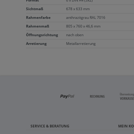
Format
6 x DIN A4 (3x2)
Sichtmaß
678 x 633 mm
Rahmenfarbe
anthrazitgrau RAL 7016
Rahmenmaß
805 x 760 x 46,6 mm
Öffnungsrichtung
nach oben
Arretierung
Metallarretierung
SERVICE & BERATUNG
MEIN K