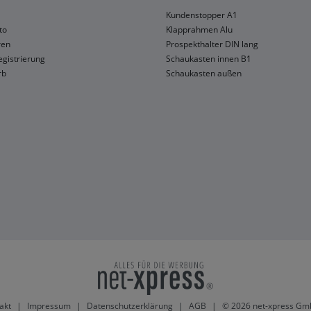
Kundenstopper A1
to
Klapprahmen Alu
ren
Prospekthalter DIN lang
gistrierung
Schaukasten innen B1
rb
Schaukasten außen
akt
|
Impressum
|
Datenschutzerklärung
|
AGB
|
© 2026 net-xpress Gm