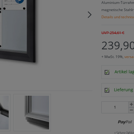
Aluminium-Türrahm
magnetische Stahlr
Details und techni
UVP 254,61 €
239,90
+ MwSt. 19%,
versa
Artikel l
Lieferung 
+ Sichere Zahl