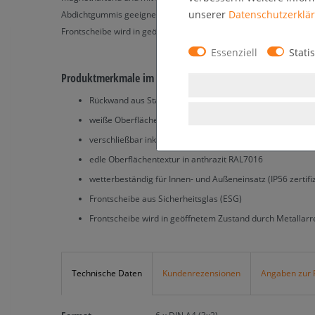
unserer
Daten­schutz­erklä
Abdichtgummis geeignet. Keine scharfen Kanten und Ecken durch 
Frontscheibe wird in geöffnetem Zustand durch Metallarretierun
Essenziell
Statis
Produktmerkmale im Überblick:
Rückwand aus Stahlblech magnetisch
weiße Oberfläche der Rückwand beschreibbar
verschließbar inkl. 2 Schlüssel
edle Oberflächentextur in anthrazit RAL7016
wetterbeständig für Innen- und Außeneinsatz (IP56 zertifiz
Frontscheibe aus Sicherheitsglas (ESG)
Frontscheibe wird in geöffnetem Zustand durch Metallarr
Technische Daten
Kundenrezensionen
Angaben zur 