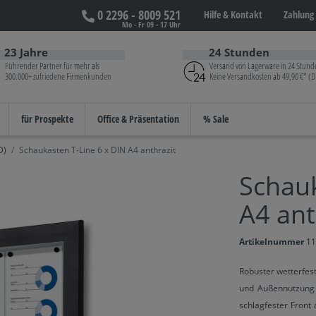
0 2296 - 8009 521
Hilfe &
Kontakt
Zahlung 
Mo - Fr 09 - 17 Uhr
23 Jahre
24 Stunden
Führender Partner für mehr als
Versand von Lagerware in 24 Stund
300.000+ zufriedene Firmenkunden
Keine Versandkosten ab 49,90 €* (D
für Prospekte
Office & Präsentation
% Sale
D)
Schaukasten T-Line 6 x DIN A4 anthrazit
Schauk
A4 ant
Artikelnummer
11
Robuster wetterfes
und Außennutzung 
schlagfester Front