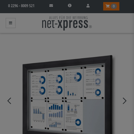
0 2296 - 8009 521
0