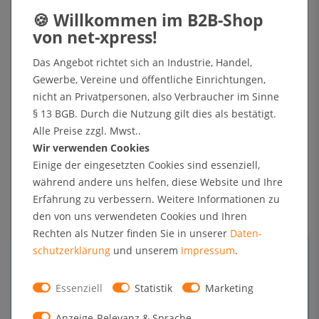
Lieferung kostenfrei (DE)
Das Angebot richtet sich an Industrie, Handel,
In den Warenkorb
Gewerbe, Vereine und öffentliche Einrichtungen,
nicht an Privatpersonen, also Verbraucher im Sinne
§ 13 BGB. Durch die Nutzung gilt dies als bestätigt.
Alle Preise zzgl. Mwst..
+ Sichere Zahlungsarten mit Käuferschutz oder Zahlung nach Erhalt der Ware auf Rechnung
Wir verwenden Cookies
Einige der eingesetzten Cookies sind essenziell,
während andere uns helfen, diese Website und Ihre
Technische Daten
Erfahrung zu verbessern. Weitere Informationen zu
den von uns verwendeten Cookies und Ihren
Kundenrezensionen
Rechten als Nutzer finden Sie in unserer
Daten­
schutz­erklärung
und unserem
Impressum
.
Angaben zur Produktsicherheit
Essenziell
Statistik
Marketing
Format
8 x DIN A4 (4x2)
Anzeige-Relevanz & Sprache