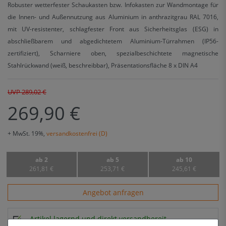
Robuster wetterfester Schaukasten bzw. Infokasten zur Wandmontage für
die Innen- und Außennutzung aus Aluminium in anthrazitgrau RAL 7016,
mit UV-resistenter, schlagfester Front aus Sicherheitsglas (ESG) in
abschließbarem und abgedichtetem Aluminium-Türrahmen (IP56-
zertifiziert), Scharniere oben, spezialbeschichtete magnetische
Stahlrückwand (weiß, beschreibbar), Präsentationsfläche 8 x DIN A4
UVP 289,02 €
269,90 €
+ MwSt. 19%,
versandkostenfrei (D)
ab 2
ab 5
ab 10
261,81 €
253,71 €
245,61 €
Angebot anfragen
Artikel lagernd und direkt versandbereit