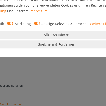
Innen- und Ausseneinsatz geeignet durch umlaufende
mationen zu den von uns verwendeten Cookies und Ihren Rechten al
ative Profildesign des Schaukastens. In geöffnetem
rung
und unserem
Impressum
.
lten.
tik
Marketing
Anzeige-Relevanz & Sprache
Weitere E
Alle akzeptieren
Speichern & Fortfahren
etierung gehalten
Produktsicherheit