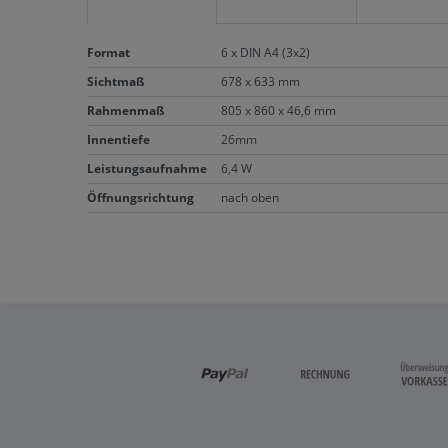
Format
6 x DIN A4 (3x2)
Sichtmaß
678 x 633 mm
Rahmenmaß
805 x 860 x 46,6 mm
Innentiefe
26mm
Leistungsaufnahme
6,4 W
Öffnungsrichtung
nach oben