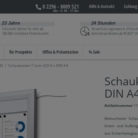
0 2296 - 8009 521
Hilfe &
Kontakt
Zahlung 
Mo - Fr 09 - 17 Uhr
23 Jahre
24 Stunden
Führender Partner für mehr als
Versand von Lagerware in 24 Stund
300.000+ zufriedene Firmenkunden
Keine Versandkosten ab 49,90 €* (D
für Prospekte
Office & Präsentation
% Sale
D)
Schaukasten T-Line LED 6 x DIN A4
Schauk
DIN A
Artikelnummer
11
Beleuchteter Scha
Innen- und Außenge
aus Sicherheitsgla