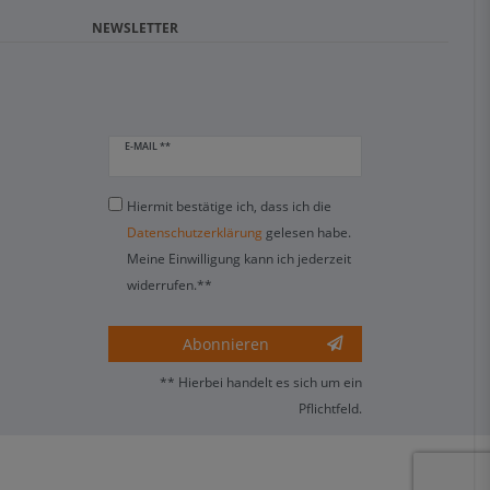
NEWSLETTER
E-MAIL **
Hiermit bestätige ich, dass ich die
Daten­schutz­erklärung
gelesen habe.
Meine Einwilligung kann ich jederzeit
widerrufen.**
Abonnieren
** Hierbei handelt es sich um ein
Pflichtfeld.