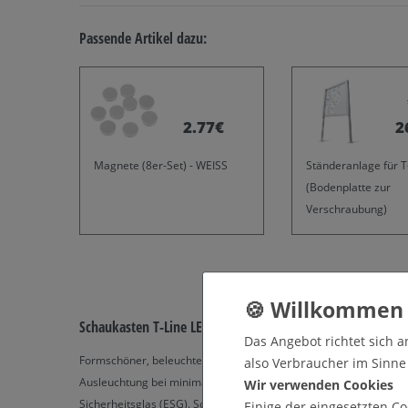
Passende Artikel dazu:
2.77€
2
Magnete (8er-Set) - WEISS
Ständeranlage für T
(Bodenplatte zur
Verschraubung)
Schaukasten T-Line LED 6 x DIN A4
Das Angebot richtet sich a
Formschöner, beleuchteter Schaukasten aus Aluminium. Durch 
also Verbraucher im Sinne §
Ausleuchtung bei minimalem Stromverbrauch erreicht. In Ev1/E6 
Wir verwenden Cookies
Sicherheitsglas (ESG). Schlagfest und verschließbar, inkl. 2 Sc
Einige der eingesetzten Co