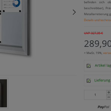
befinden sich ob
beschreibbar), Pr
Metallarretierung g
Details und techni
UVP 327,35 €
289,90
+ MwSt. 19%,
versa
Artikel l
Lieferung 