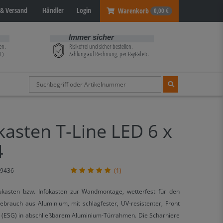
& Versand
Händler
Login
Warenkorb
0,00 €
Immer sicher
en.
Risikofrei und sicher bestellen.
E)
Zahlung auf Rechnung, per PayPal etc.
asten T-Line LED 6 x
4
9436
(1)
ukasten bzw. Infokasten zur Wandmontage, wetterfest für den
brauch aus Aluminium, mit schlagfester, UV-resistenter, Front
s (ESG) in abschließbarem Aluminium-Türrahmen. Die Scharniere