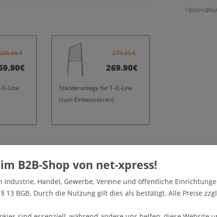
+ Sichere Zahl
285.66 €
279.35 €
69.90€
269.90€
-/L-Line
Ständeranlage für T-/L-Line
(zum Einbetonieren)
n Industrie, Handel, Gewerbe, Vereine und öffentliche Einrichtunge
energiesparende LED-Technologie wird eine maximale
 13 BGB. Durch die Nutzung gilt dies als bestätigt. Alle Preise zzgl
silber eloxierter Rahmen mit Frontscheibe aus
hlüssel. Rückwand aus magnethaftendem Stahlblech,
okies sind essenziell, während andere uns helfen, diese Website u