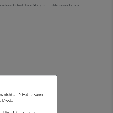
ungsarten mit Käuferschutz oder Zahlung nach Erhalt der Ware auf Rechnung
n, nicht an Privatpersonen,
. Mwst..
nd Ihre Erfahrung zu