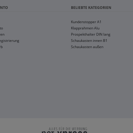
ONTO
BELIEBTE KATEGORIEN
Kundenstopper A1
to
Klapprahmen Alu
ren
Prospekthalter DIN lang
gistrierung
Schaukasten innen B1
rb
Schaukasten außen