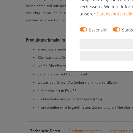
beschichtet und mit speziellen Markern beschreibbar. Für den 
verbessern. Weitere Infor
Abdichtgummis. Keine scharfen Kanten und Ecken durch das innov
unserer
Daten­schutz­erklä
Zustand wird die Frontscheibe durch eine Metallarretierung geha
Essenziell
Statis
Produktmerkmale im Überblick:
energiesparende LED-Beleuchtung
Rückwand aus Stahlblech magnetisch
weiße Oberfläche der Rückwand beschreibbar
verschließbar inkl. 2 Schlüssel
wetterfest für den Außenbereich (IP56 zertifiziert)
silber eloxiert in EV1/E6
Frontscheibe aus Sicherheitsglas (ESG)
Frontscheibe wird in geöffnetem Zustand durch Metallarr
Technische Daten
Kundenrezensionen
Angaben zur 