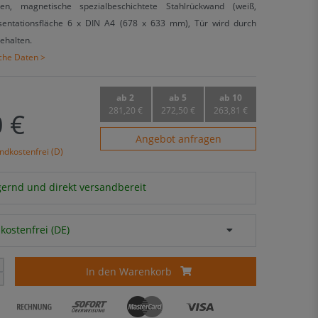
en, magnetische spezialbeschichtete Stahlrückwand (weiß,
äsentationsfläche 6 x DIN A4 (678 x 633 mm), Tür wird durch
ehalten.
sche Daten >
ab 2
ab 5
ab 10
281,20 €
272,50 €
263,81 €
 €
Angebot anfragen
ndkostenfrei (D)
agernd und direkt versandbereit
kostenfrei (DE)
In den Warenkorb