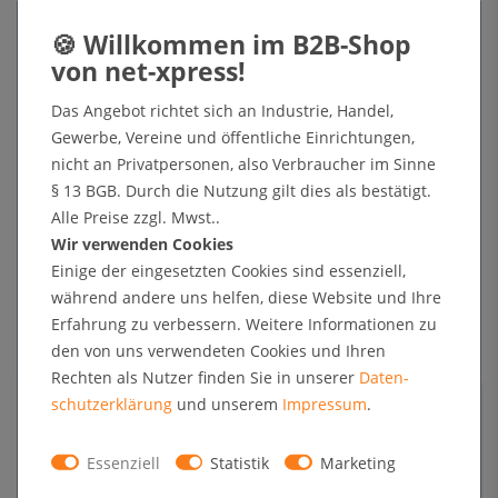
Artikel bestellbar und in Kürze versandbereit
Der verbindliche Versandtermin wird innerhalb 24h per eMail mitgeteilt.
Lieferung kostenfrei (DE)
Das Angebot richtet sich an Industrie, Handel,
Gewerbe, Vereine und öffentliche Einrichtungen,
In den Warenkorb
nicht an Privatpersonen, also Verbraucher im Sinne
§ 13 BGB. Durch die Nutzung gilt dies als bestätigt.
Alle Preise zzgl. Mwst..
+ Sichere Zahlungsarten mit Käuferschutz oder Zahlung nach Erhalt der Ware auf Rechnung
Wir verwenden Cookies
Einige der eingesetzten Cookies sind essenziell,
während andere uns helfen, diese Website und Ihre
Technische Daten
Erfahrung zu verbessern. Weitere Informationen zu
den von uns verwendeten Cookies und Ihren
Rechten als Nutzer finden Sie in unserer
Daten­
Kundenrezensionen
schutz­erklärung
und unserem
Impressum
.
Angaben zur Produktsicherheit
Essenziell
Statistik
Marketing