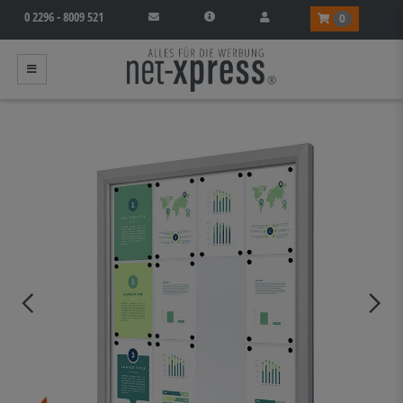
0 2296 - 8009 521
0