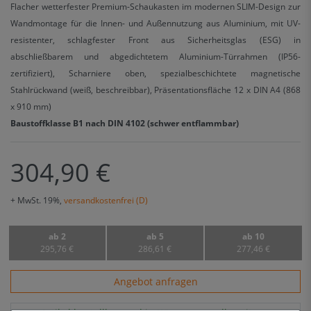
Flacher wetterfester Premium-Schaukasten im modernen SLIM-Design zur
Wandmontage für die Innen- und Außennutzung aus Aluminium, mit UV-
resistenter, schlagfester Front aus Sicherheitsglas (ESG) in
abschließbarem und abgedichtetem Aluminium-Türrahmen (IP56-
zertifiziert), Scharniere oben, spezialbeschichtete magnetische
Stahlrückwand (weiß, beschreibbar), Präsentationsfläche 12 x DIN A4 (868
x 910 mm)
Baustoffklasse B1 nach DIN 4102 (schwer entflammbar)
304,90 €
+ MwSt. 19%,
versandkostenfrei (D)
ab 2
ab 5
ab 10
295,76 €
286,61 €
277,46 €
Angebot anfragen