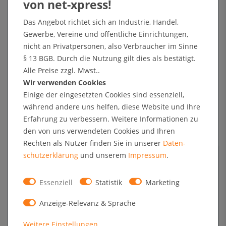
Fügen Sie Artikel im Wert von 49.90 € für die kostenfreie Lieferung
hinzu.
Das Angebot richtet sich an Industrie, Handel,
Gewerbe, Vereine und öffentliche Einrichtungen,
In den Warenkorb
nicht an Privatpersonen, also Verbraucher im Sinne
§ 13 BGB. Durch die Nutzung gilt dies als bestätigt.
Alle Preise zzgl. Mwst..
+ Sichere Zahlungsarten mit Käuferschutz oder Zahlung nach Erhalt der Ware auf Rechnung
Wir verwenden Cookies
Einige der eingesetzten Cookies sind essenziell,
während andere uns helfen, diese Website und Ihre
Technische Daten
Erfahrung zu verbessern. Weitere Informationen zu
den von uns verwendeten Cookies und Ihren
Rechten als Nutzer finden Sie in unserer
Daten­
Kundenrezensionen
schutz­erklärung
und unserem
Impressum
.
Angaben zur Produktsicherheit
Essenziell
Statistik
Marketing
Anzeige-Relevanz & Sprache
Format
4 x DIN A4 (2x2)
Sichtmaß
440 x 615 mm
Weitere Einstellungen