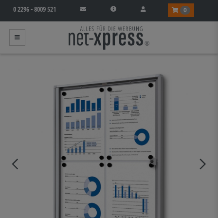
0 2296 - 8009 521
0