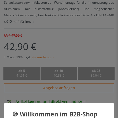
Schaukasten bzw. Infokasten zur Wandmontage für die Innennutzung aus
Aluminium, mit Kunststofftür (abschließbar) und magnetischer
Metallrückwand (weiß, beschreibbar), Präsentationsfläche 4 x DIN A4 (440
x 615 mm) für Innen
UVP 47,59 €
42,90 €
+ MwSt. 19%, zzgl.
Versandkosten
ab 5
ab 10
ab 25
41,61 €
40,33 €
39,04 €
Angebot anfragen
Artikel lagernd und direkt versandbereit
Lieferung kostenfrei ab 49,90 € netto (DE)