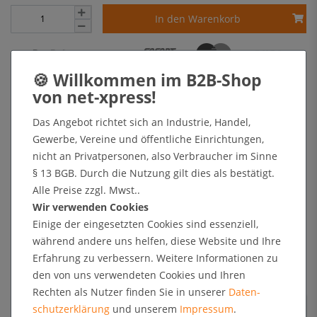
In den Warenkorb
+ Sichere Zahlungsarten mit Käuferschutz oder Zahlung nach Erhalt der Ware auf Rechnung
Das Angebot richtet sich an Industrie, Handel,
Kundenrezensionen
Gewerbe, Vereine und öffentliche Einrichtungen,
nicht an Privatpersonen, also Verbraucher im Sinne
Angaben zur Produktsicherheit
§ 13 BGB. Durch die Nutzung gilt dies als bestätigt.
Alle Preise zzgl. Mwst..
Wir verwenden Cookies
Einige der eingesetzten Cookies sind essenziell,
Kundenrezensionen
während andere uns helfen, diese Website und Ihre
Erfahrung zu verbessern. Weitere Informationen zu
5
0
den von uns verwendeten Cookies und Ihren
4
0
Rechten als Nutzer finden Sie in unserer
Daten­
3
0
schutz­erklärung
und unserem
Impressum
.