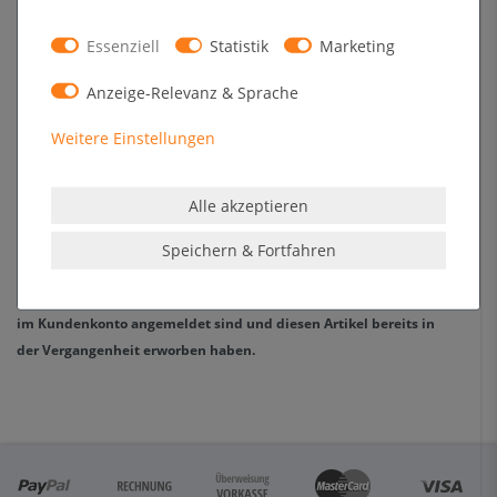
2
0
1
0
Essenziell
Statistik
Marketing
Anzeige-Relevanz & Sprache
Melden Sie sich an, um eine Kundenrezension zu verfassen.
Weitere Einstellungen
Anmelden
Alle akzeptieren
Speichern & Fortfahren
Die Echtheit der Kundenrezensionen wird dadurch sichergestellt,
dass nur registrierte Kunden eine Bewertung abgeben können, die
im Kundenkonto angemeldet sind und diesen Artikel bereits in
der Vergangenheit erworben haben.