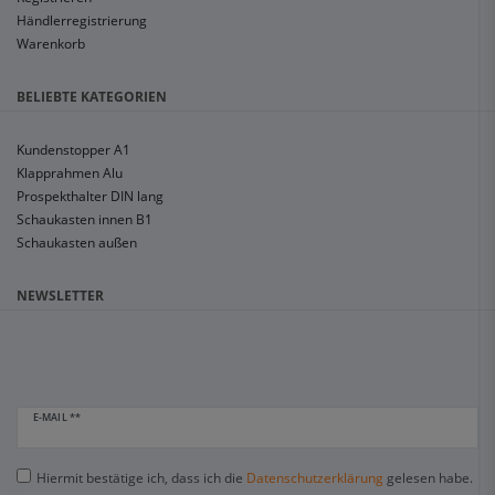
Händlerregistrierung
Warenkorb
BELIEBTE KATEGORIEN
Kundenstopper A1
Klapprahmen Alu
Prospekthalter DIN lang
Schaukasten innen B1
Schaukasten außen
NEWSLETTER
E-MAIL **
Hiermit bestätige ich, dass ich die
Daten­schutz­erklärung
gelesen habe.