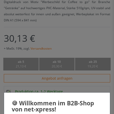
Digitaldruck von Motiv "Werbeschild für Coffee to go" für Branche
"Getränke" auf hochwertiges PVC-Material, Stärke 510g/qm, UV-stabil und
absolut wetterfest für innen und außen geeignet, Werbeplakat im Format
DIN A1 (594 x 841 mm)
30,13 €
+ MwSt. 19%, zzgl.
Versandkosten
ab 5
ab 10
ab 25
21,13 €
20,30 €
19,20 €
Angebot anfragen
Produktion ca. 1-2 Werktage
Lieferung kostenfrei ab 49,90 € netto (DE)
Fügen Sie Artikel im Wert von 49.90 € für die kostenfreie Lieferung