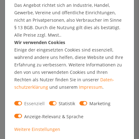
hinzu.
Das Angebot richtet sich an Industrie, Handel,
Gewerbe, Vereine und öffentliche Einrichtungen,
In den Warenkorb
nicht an Privatpersonen, also Verbraucher im Sinne
§ 13 BGB. Durch die Nutzung gilt dies als bestätigt.
Alle Preise zzgl. Mwst..
+ Sichere Zahlungsarten mit Käuferschutz oder Zahlung nach Erhalt der Ware auf Rechnung
Wir verwenden Cookies
Einige der eingesetzten Cookies sind essenziell,
während andere uns helfen, diese Website und Ihre
Technische Daten
Erfahrung zu verbessern. Weitere Informationen zu
den von uns verwendeten Cookies und Ihren
Rechten als Nutzer finden Sie in unserer
Daten­
Kundenrezensionen
schutz­erklärung
und unserem
Impressum
.
Angaben zur Produktsicherheit
Essenziell
Statistik
Marketing
Anzeige-Relevanz & Sprache
Format
DIN A1 (594 x 841 mm)
Material
hochwertiges PVC, wetterfest
Weitere Einstellungen
Gewicht
510 g/qm