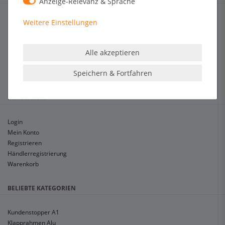
Anzeige-Relevanz & Sprache
Hilfe & Kontakt
Weitere Einstellungen
Zahlungsarten
Versandarten & -kosten
Alle akzeptieren
Widerrufsrecht
Glossar
Speichern & Fortfahren
Blog
MEIN KONTO
Login
Mein Konto
Registrieren
Händlerregistrierung
Warenkorb
BELIEBTE KATEGORIEN
Kundenstopper A1
Klapprahmen Alu