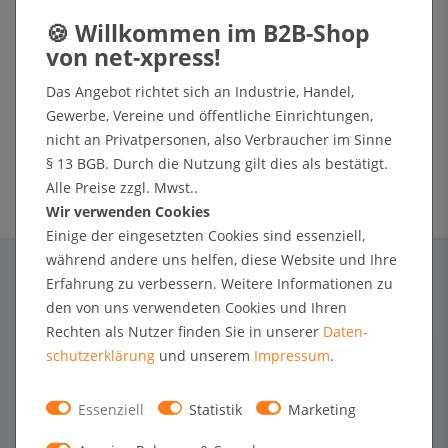
Ausführungen. Wetterfeste Aluminium-Modelle sind in DIN A0- bis DIN A2-
Größe verfügbar, darüber hinaus auch in den gern gewählten Formaten 50
x 70 und 70 x 100 cm. Die Alternative zu den glanzvollen Alu-Rahmen sind
Das Angebot richtet sich an Industrie, Handel,
Passantenstopper aus Holz, die sich mit Kreidestiften immer wieder neu
Gewerbe, Vereine und öffentliche Einrichtungen,
beschriften lassen. Aus heimischer Buche oder edlem Teakholz gefertigt,
nicht an Privatpersonen, also Verbraucher im Sinne
erfüllen diese Art von Gehwegtafeln einen hohen optischen Anspruch.
§ 13 BGB. Durch die Nutzung gilt dies als bestätigt.
Auch die Kundenstopper aus Holz sind bei net-xpress® in verschiedenen
Alle Preise zzgl. Mwst..
Größen erhältlich.
Wir verwenden Cookies
Einige der eingesetzten Cookies sind essenziell,
während andere uns helfen, diese Website und Ihre
Erfahrung zu verbessern. Weitere Informationen zu
den von uns verwendeten Cookies und Ihren
Rechten als Nutzer finden Sie in unserer
Daten­
schutz­erklärung
und unserem
Impressum
.
Essenziell
Statistik
Marketing
SERVICE & BERATUNG