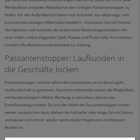
Werbeaktion und jedes Plakatformat den richtigen Passantenstopper zu
finden. Für den Außenbereich haben sich Aufsteller aus witterungs- und
korrosionsbeständigen Materialien bewährt – Aluminium hat sich hierbei
durchgesetzt und verbindet die praktischen Materialeigenschaften mit
einer edlen, zeitlos eleganten Optik. Plakate und Poster aller Art kommen
in einem Alu-Rahmen ausdrucksstark zur Geltung.
Passantenstopper: Laufkunden in
die Geschäfte locken
Passantenstopper sind vor allem dort interessant, wo es darum geht,
Laufkundschaft zu gewinnen. Gastronomiebetriebe nutzen die Möglichkeit,
mit Kundenstoppern effektiv Werbung zu betreiben, ebenso wie
Einzelhandelsgeschäfte. Da sich der Inhalt der Passantenstopper immer
wieder austauschen lässt, bleiben die Aufsteller über lange Zeit im Einsatz
und passen sich immer wieder wechselnden Angeboten und Aktionen
flexibel an.
Auf www.net-xpress.de gibt es
Passantenstopper
in vielen verschiedenen