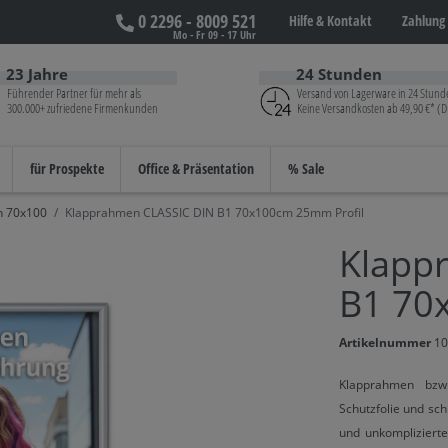
0 2296 - 8009 521
Hilfe &
Kontakt
Zahlung 
Mo - Fr 09 - 17 Uhr
23 Jahre
24 Stunden
Führender Partner für mehr als
Versand von Lagerware in 24 Stund
300.000+ zufriedene Firmenkunden
Keine Versandkosten ab 49,90 €* (D
für Prospekte
Office & Präsentation
% Sale
 70x100
Klapprahmen CLASSIC DIN B1 70x100cm 25mm Profil
Klapp
B1 70
Artikelnummer
10
Klapprahmen bzw.
Schutzfolie und sc
und unkompliziert