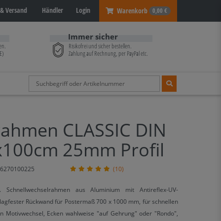
& Versand
Händler
Login
Warenkorb
0,00 €
Immer sicher
en.
Risikofrei und sicher bestellen.
E)
Zahlung auf Rechnung, per PayPal etc.
rahmen CLASSIC DIN
x100cm 25mm Profil
6270100225
(10)
 Schnellwechselrahmen aus Aluminium mit Antireflex-UV-
hlagfester Rückwand für Postermaß 700 x 1000 mm, für schnellen
en Motivwechsel, Ecken wahlweise "auf Gehrung" oder "Rondo",