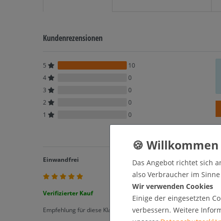
Kundenrezensionen
5
10
4
0
3
0
2
0
1
0
Einwandfrei
Das Angebot richtet sich a
also Verbraucher im Sinne §
Wir verwenden Cookies
Verifizierter Kauf
Einige der eingesetzten Co
verbessern. Weitere Infor
Empfehlung für diese Klapprahmen