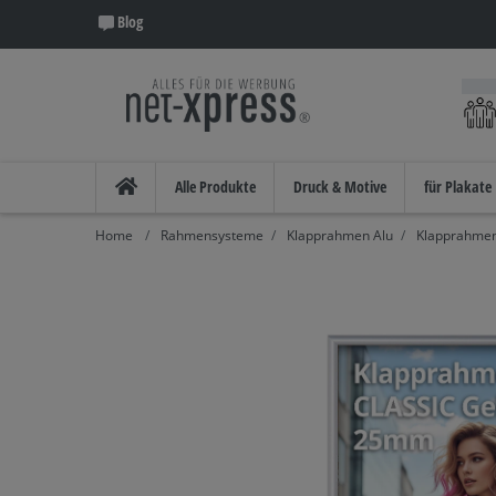
Blog
Alle Produkte
Druck & Motive
für Plakate
Rahmensysteme
Klapprahmen Alu
Klapprahmen