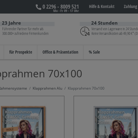
0 2296 - 8009 521
Hilfe &
Kontakt
Zahlung 
Mo - Fr 09 - 17 Uhr
23 Jahre
24 Stunden
Führender Partner für mehr als
Versand von Lagerware in 24 Stund
300.000+ zufriedene Firmenkunden
Keine Versandkosten ab 49,90 €* (D
für Prospekte
Office & Präsentation
% Sale
pprahmen 70x100
Rahmensysteme
Klapprahmen Alu
Klapprahmen 70x100