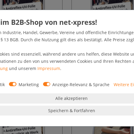
n Industrie, Handel, Gewerbe, Vereine und öffentliche Einrichtunge
rahmen CLASSIC DIN B1 70x100cm
Klapprahmen CLASSIC DIN B1 70
25mm Profil, B1 Norm
32mm Profil, B1 Norm
 13 BGB. Durch die Nutzung gilt dies als bestätigt. Alle Preise zzgl
46,90 € *
68,90 € *
okies sind essenziell, während andere uns helfen, diese Website u
zgl. MwSt. zzgl.
Versandkosten
* zzgl. Mwst.
versandkostenfrei (D)
mationen zu den von uns verwendeten Cookies und Ihren Rechten al
rung
und unserem
Impressum
.
tik
Marketing
Anzeige-Relevanz & Sprache
Weitere E
Alle akzeptieren
Speichern & Fortfahren