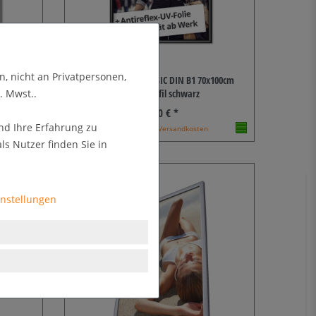
n, nicht an Privatpersonen,
x100cm
Klapprahmen CLASSIC DIN B1 70x100cm
25mm Profil schwarz
. Mwst..
33,90 € *
nd Ihre Erfahrung zu
* zzgl. MwSt. zzgl.
Versandkosten
s Nutzer finden Sie in
instellungen