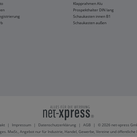
to
Klapprahmen Alu
ren
Prospekthalter DIN lang
gistrierung
Schaukasten innen B1
rb
Schaukasten außen
akt
|
Impressum
|
Datenschutzerklärung
|
AGB
|
© 2026 net-xpress Gm
 ges. MwSt., Angebot nur für Industrie, Handel, Gewerbe, Vereine und öffentliche