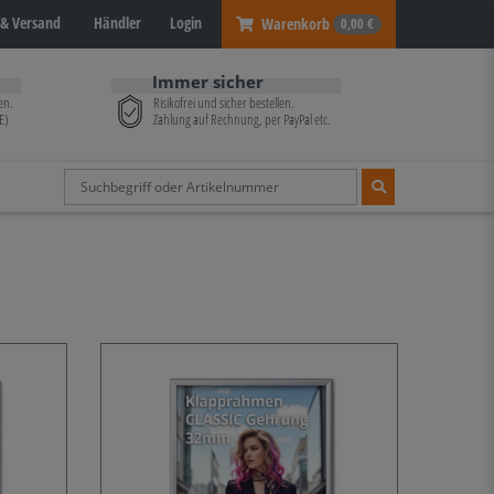
& Versand
Händler
Login
Warenkorb
0,00 €
Immer sicher
en.
Risikofrei und sicher bestellen.
E)
Zahlung auf Rechnung, per PayPal etc.