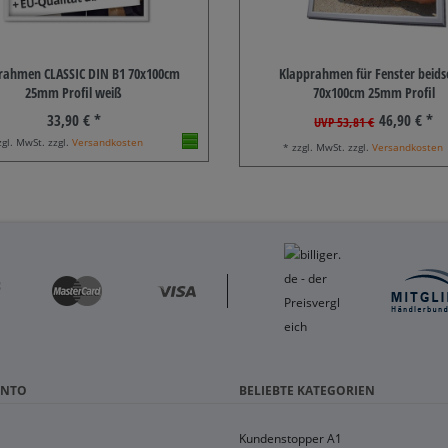
rahmen CLASSIC DIN B1 70x100cm
Klapprahmen für Fenster beidse
25mm Profil weiß
70x100cm 25mm Profil
33,90 € *
46,90 € *
UVP 53,81 €
zgl. MwSt. zzgl.
Versandkosten
* zzgl. MwSt. zzgl.
Versandkosten
ONTO
BELIEBTE KATEGORIEN
Kundenstopper A1