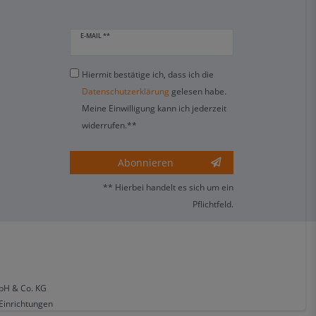
E-MAIL **
Hiermit bestätige ich, dass ich die
Daten­schutz­erklärung
gelesen habe.
Meine Einwilligung kann ich jederzeit
widerrufen.**
Abonnieren
** Hierbei handelt es sich um ein
Pflichtfeld.
bH & Co. KG
 Einrichtungen