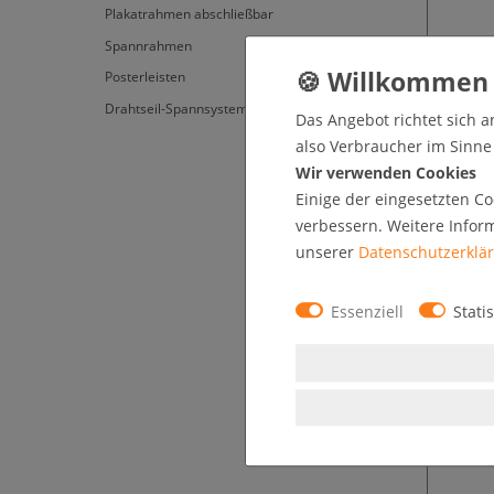
Plakatrahmen abschließbar
Spannrahmen
Posterleisten
Drahtseil-Spannsystem
Das Angebot richtet sich a
Klapp
also Verbraucher im Sinne §
Wir verwenden Cookies
Einige der eingesetzten Co
* z
verbessern. Weitere Infor
unserer
Daten­schutz­erklä
Essenziell
Statis